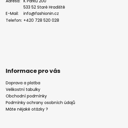
a
Adresa:
K Parku 200
533 52 Staré Hradiště
t
E-Mail:
info@fashionin.cz
í
Telefon:
+420 728 520 028
Informace pro vás
Doprava a platba
Velikostní tabulky
Obchodní podmínky
Podmínky ochrany osobních údajů
Máte nějaké otázky ?