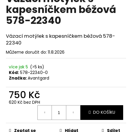
č
je
kapesníčkem béžová
0,0
u
z
j
578-22340
5
e
hvězdiček.
m
e
Vázací motýlek s kapesníčkem béžová 578-
22340
SET
Můžeme doručit do:
11.8.2026
LÁTKOVÉ
ŠLE
Y
více jak 5
(>5 ks)
S
Kód:
578-22340-0
KOŽENÝM
Značka:
Avantgard
STŘEDEM
A
ZAPÍNÁNÍM
750 Kč
NA
KLIPY
620 Kč bez DPH
-
Měrná
35
DO KOŠÍKU
cena:
MM,
MOTÝLEK
A
KAPESNÍČEK
Zeptat se
Hlídat
Sdílet