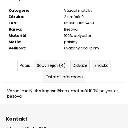
EUKALYPTOVÁ,
KOŇAKOVÁ
Kategorie
:
Vázací motýlky
KŮŽE
Záruka
:
24 měsíců
886-
988169
EAN
:
8596603056459
Barva
:
Béžová
1
679
Materiál
:
100% polyester
Kč
Motiv
:
paisley
Velikost
:
uvázaný cca 12 cm
Popis
Související (4)
Diskuze
Značka
Ostatní informace
Vázací motýlek s kapesníčkem, materiál 100% polyester,
béžová
Z
á
Kontakt
p