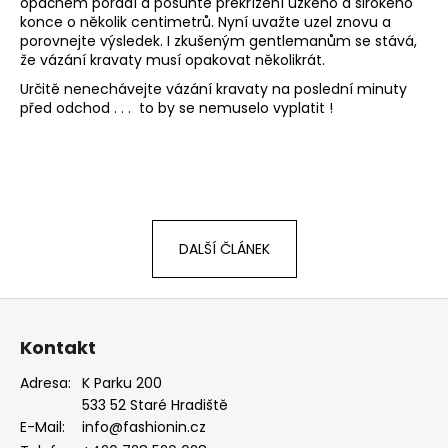
č
opačném pořadí a posuňte překřížení úzkého a širokého
u
konce o několik centimetrů. Nyní uvažte uzel znovu a
porovnejte výsledek. I zkušeným gentlemanům se stává,
j
že vázání kravaty musí opakovat několikrát.
e
m
Určitě nenechávejte vázání kravaty na poslední minuty
před odchod . . . to by se nemuselo vyplatit !
e
MOTÝLEK
S
KAPESNÍČKEM
LIMETKOVÁ
575-
DALŠÍ ČLÁNEK
9045
457
Kč
Z
á
Kontakt
p
a
Adresa:
K Parku 200
533 52 Staré Hradiště
t
E-Mail:
info@fashionin.cz
í