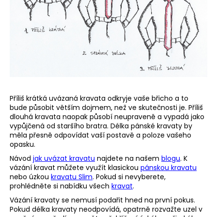
a
j
í
t
?
Příliš krátká uvázaná kravata odkryje vaše břicho a to
bude působit větším dojmem, než ve skutečnosti je. Příliš
HLEDAT
dlouhá kravata naopak působí neupraveně a vypadá jako
vypůjčená od staršího bratra. Délka pánské kravaty by
měla přesně odpovídat vaší postavě a poloze vašeho
opasku.
D
Návod
jak uvázat kravatu
najdete na našem
blogu
. K
o
vázání kravat můžete využít klasickou
pánskou kravatu
p
nebo úzkou
kravatu Slim
. Pokud si nevyberete,
o
prohlédněte si nabídku všech
kravat
.
r
Vázání kravaty se nemusí podařit hned na první pokus.
u
Pokud délka kravaty neodpovídá, opatrně rozvažte uzel v