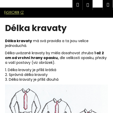
K
Značková pánská móda AVANTGARD v E-shopu Fashionin.cz
Hledat
Náku
M
Přihlášen
o
Přejít
Zpět
Zpět
košík
š
na
í
obsah
Délka kravaty
C
k
o
p
Délka kravaty
má svá pravidla a ta jsou velice
jednoduchá.
o
t
Délka uvázané kravaty by měla dosahovat zhruba
1 až 2
cm od vrchní hrany opasku,
dle velikosti opasku, přezky
ř
a vaší postavy (viz obrázek).
e
1. Délka kravaty je příliš krátká
b
2. Správná délka kravaty
u
3. Délka kravaty je příliš dlouhá
j
e
t
e
n