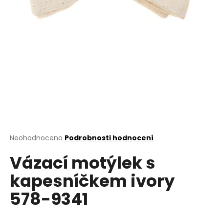
a
j
í
t
?
HLEDAT
Průměrné
Neohodnoceno
Podrobnosti hodnocení
hodnocení
D
Vázací motýlek s
produktu
o
je
kapesníčkem ivory
0,0
p
z
o
578-9341
5
r
hvězdiček.
u