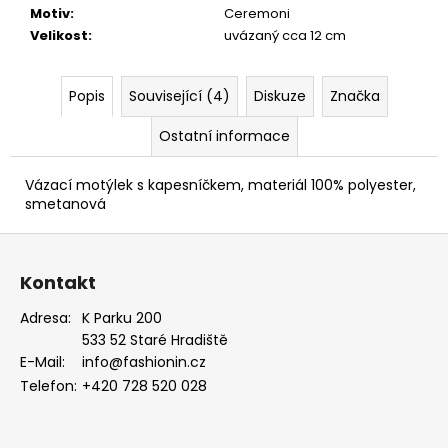
MODRÁ,
Motiv
:
Ceremoni
KOŇAKOVÁ
Velikost
:
uvázaný cca 12 cm
KŮŽE
886-
2244369
Popis
Související (4)
Diskuze
Značka
1
754
Ostatní informace
Kč
Vázací motýlek s kapesníčkem, materiál 100% polyester,
smetanová
Z
á
Kontakt
p
a
Adresa:
K Parku 200
533 52 Staré Hradiště
t
E-Mail:
info@fashionin.cz
í
Telefon:
+420 728 520 028