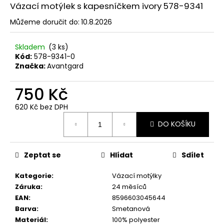
č
Vázací motýlek s kapesníčkem ivory 578-9341
u
j
Můžeme doručit do:
10.8.2026
e
m
Skladem
(3 ks)
e
Kód:
578-9341-0
Značka:
Avantgard
SET
750 Kč
LÁTKOVÉ
ŠLE
620 Kč bez DPH
Y
Měrná
S
DO KOŠÍKU
cena:
KOŽENÝM
STŘEDEM
A
ZAPÍNÁNÍM
Zeptat se
Hlídat
Sdílet
NA
KLIPY
Kategorie
:
Vázací motýlky
-
Záruka
:
24 měsíců
35
MM,
EAN
:
8596603045644
MOTÝLEK
Barva
:
Smetanová
A
Materiál
:
100% polyester
KAPESNÍČEK