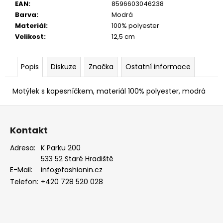
EAN
:
8596603046238
PUDROVÁ,
TMAVĚ
Barva
:
Modrá
HNĚDÁ
Materiál
:
100% polyester
KŮŽE
Velikost
:
12,5 cm
886-
986363
1
Popis
Diskuze
Značka
Ostatní informace
679
Kč
Motýlek s kapesníčkem, materiál 100% polyester, modrá
Z
á
Kontakt
p
a
Adresa:
K Parku 200
533 52 Staré Hradiště
t
E-Mail:
info@fashionin.cz
í
Telefon:
+420 728 520 028