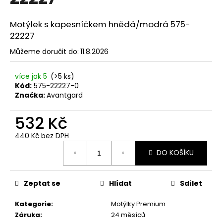
č
u
j
Motýlek s kapesníčkem hnědá/modrá 575-
e
22227
m
Můžeme doručit do:
11.8.2026
e
více jak 5
(>5 ks)
SET
Kód:
575-22227-0
LÁTKOVÉ
Značka:
Avantgard
ŠLE
Y
532 Kč
S
KOŽENÝM
STŘEDEM
440 Kč bez DPH
A
Měrná
ZAPÍNÁNÍM
DO KOŠÍKU
cena:
NA
KLIPY
-
Zeptat se
Hlídat
Sdílet
35
MM,
MOTÝLEK
Kategorie
:
Motýlky Premium
A
Záruka
:
24 měsíců
KAPESNÍČEK