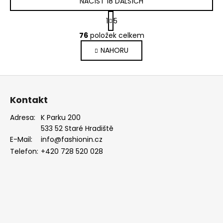
NAČÍST 18 DALŠÍCH
S
1
5
t
O
r
76
položek celkem
v
á
NAHORU
l
n
k
á
o
d
Z
v
a
á
á
c
Kontakt
n
p
í
í
p
a
Adresa:
K Parku 200
r
533 52 Staré Hradiště
t
v
E-Mail:
info@fashionin.cz
í
k
Telefon:
+420 728 520 028
y
v
ý
p
i
s