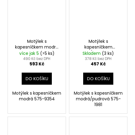
Motýlek s
Motýlek s
kapesníčkem modrá
kapesníčkem
575-9354
modrá/pudrová 575-
více jak 5
(>5 ks)
Skladem
(3 ks)
1981
490 Kč bez DPH
378 Kč bez DPH
593 Kč
457 Kč
DO KOŠÍKU
DO KOŠÍKU
Motýlek s kapesníčkem
Motýlek s kapesníčkem
modrá 575-9354
modrá/pudrová 575-
1981