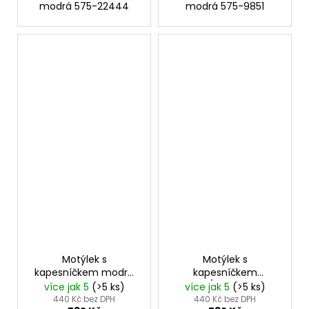
modrá 575-22444
modrá 575-9851
Motýlek s
Motýlek s
kapesníčkem modrá
kapesníčkem
575-22445
modrá/béžová 575-
více jak 5
(>5 ks)
více jak 5
(>5 ks)
22604
440 Kč bez DPH
440 Kč bez DPH