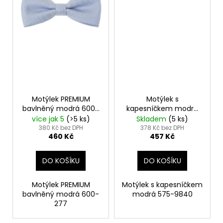
Motýlek PREMIUM
Motýlek s
bavlněný modrá 600-
kapesníčkem modrá
277
575-9840
více jak 5
(>5 ks)
Skladem
(5 ks)
380 Kč bez DPH
378 Kč bez DPH
460 Kč
457 Kč
DO KOŠÍKU
DO KOŠÍKU
Motýlek PREMIUM
Motýlek s kapesníčkem
bavlněný modrá 600-
modrá 575-9840
277