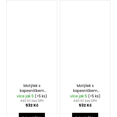
Motýlek s
Motýlek s
kapesníčkem
kapesníčkem
modrá/noty 575-
modrá/paragraf 575-
více jak 5
(>5 ks)
více jak 5
(>5 ks)
81424
81426
440 Kč bez DPH
440 Kč bez DPH
532 Kč
532 Kč