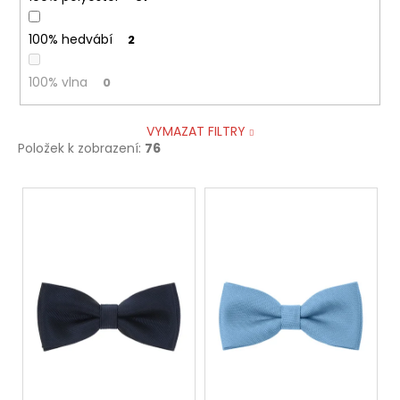
100% hedvábí
2
100% vlna
0
VYMAZAT FILTRY
Položek k zobrazení:
76
V
ý
p
i
s
p
r
o
d