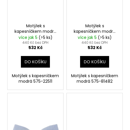
u
k
t
ů
Motýlek s
Motýlek s
kapesníčkem modrá
kapesníčkem modrá
575-22511
575-81482
více jak 5
(>5 ks)
více jak 5
(>5 ks)
440 Kč bez DPH
440 Kč bez DPH
532 Kč
532 Kč
DO KOŠÍKU
DO KOŠÍKU
Motýlek s kapesníčkem
Motýlek s kapesníčkem
modrá 575-22511
modrá 575-81482