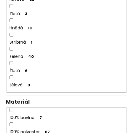
Zlatá
3
Hnědá
18
Stříbrná
1
zelená
40
Žlutá
6
tělová
3
Materiál
100% bavlna
7
100% polyester
67