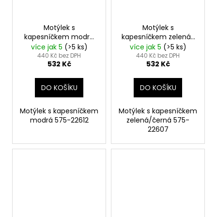
Motýlek s
Motýlek s
kapesníčkem modrá
kapesníčkem zelená/
575-22612
černá 575-22607
více jak 5
(>5 ks)
více jak 5
(>5 ks)
440 Kč bez DPH
440 Kč bez DPH
532 Kč
532 Kč
DO KOŠÍKU
DO KOŠÍKU
Motýlek s kapesníčkem
Motýlek s kapesníčkem
modrá 575-22612
zelená/černá 575-
22607