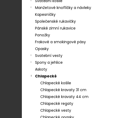
583-22439
Svatební košile
e
199 Kč
Manžetové knoflíčky a návleky
l
Kapesníčky
Společenské rukavičky
Pánské zimní rukavice
Ponožky
Frakové a smokingové pásy
Opasky
Svatební vesty
Spony a jehlice
Askoty
Chlapecké
Chlapecké košile
Chlapecké kravaty 31 cm
Chlapecké kravaty 44 cm
Chlapecké regaty
Chlapecké vesty
Chlapecké opasky