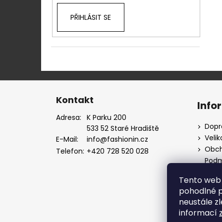
PŘIHLÁSIT SE
Z
á
Kontakt
Info
p
Adresa:
K Parku 200
a
Dopr
533 52 Staré Hradiště
t
Velik
E-Mail:
info@fashionin.cz
í
Obch
Telefon:
+420 728 520 028
Podm
údaj
Tento web 
Máte
pohodlné p
neustále zl
informací