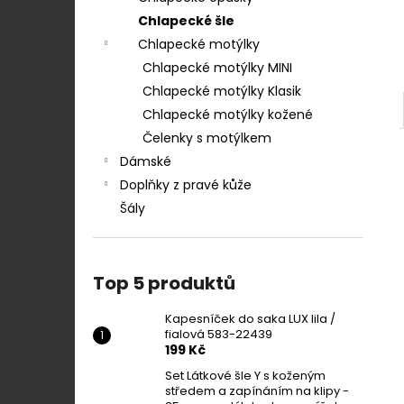
Chlapecké šle
Chlapecké motýlky
Chlapecké motýlky MINI
Chlapecké motýlky Klasik
Chlapecké motýlky kožené
Čelenky s motýlkem
Dámské
Doplňky z pravé kůže
Šály
Top 5 produktů
Kapesníček do saka LUX lila /
fialová 583-22439
199 Kč
Set Látkové šle Y s koženým
středem a zapínáním na klipy -