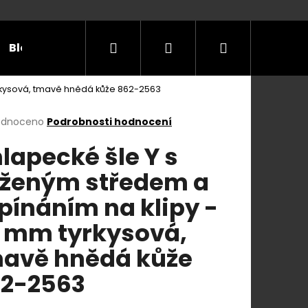
Hledat
Přihlášení
Nákupní
Blog
Příležitosti
Velikostní tabulky
Do
rkysová, tmavě hnědá kůže 862-2563
košík
rné
odnoceno
Podrobnosti hodnocení
cení
lapecké šle Y s
ktu
ženým středem a
pínáním na klipy -
ček.
 mm tyrkysová,
avě hnědá kůže
2-2563
E Y S KOŽENÝM