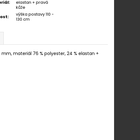
riál
:
elastan + pravá
kůže
výška postavy 110 -
kost
:
130 cm
 mm, materiál 76 % polyester, 24 % elastan +