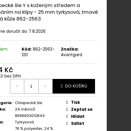
ÁNÍM NA KLIPY - 35
pecké šle Y s koženým středem a
 KAPESNÍČEK PUDROVÁ,
ŮŽE 886-986363
náním na klipy - 25 mm tyrkysová, tmavě
á kůže 862-2563
e doručit do:
7.8.2026
adem
Kód:
862-2563-
Značka:
)
120
Avantgard
4 Kč
Kč bez DPH
ná
DO KOŠÍKU
:
Tisk
gorie
:
Chlapecké šle
ka
:
24 měsíců
Zeptat se
8596603012844
Hlídat
va
:
Tyrkysová
Sdílet
76 % polyester, 24 %