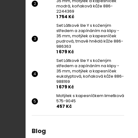
35 mm, motýlek a kapesníček
modrá, koňaková kůže 886-
2244369
1 754 Kč
Set Látkové šle Y s koženým
středem a zapínáním na klipy -
35 mm, motýlek a kapesníček
pudrová, tmavě hnědá kůže 886-
986363
1 679 Kč
Set Látkové šle Y s koženým
středem a zapínáním na klipy -
35 mm, motýlek a kapesníček
eukalyptová, koňaková kůže 886-
988169
1 679 Kč
Motýlek s kapesníčkem limetková
575-9045
457 Kč
Blog