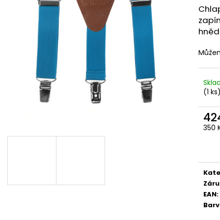
STŘEDEM A ZAPÍNÁNÍM NA KLIPY - 35
STŘEDEM A ZAPÍN
Chla
MM, MOTÝLEK A KAPESNÍČEK MODRÁ,
MM, MOTÝLEK A
KOŇAKOVÁ KŮŽE 886-2244369
TMAVĚ HNĚDÁ K
zapí
1 754 Kč
1 679 Kč
hněd
Můžem
Skl
(1 ks
42
350 
Měr
cena
Kate
Záru
EAN
:
Bar