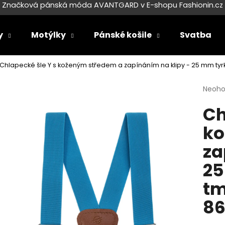
Značková pánská móda AVANTGARD v E-shopu Fashionin.cz
y
Motýlky
Pánské košile
Svatba
Co potřebujete najít?
Chlapecké šle Y s koženým středem a zapínáním na klipy - 25 mm ty
Průmě
Neoh
HLEDAT
hodno
Ch
produ
je
ko
0,0
Doporučujeme
z
za
5
hvězdi
25
tm
86
SET LÁTKOVÉ ŠLE Y S KOŽENÝM
SET LÁTKOVÉ ŠL