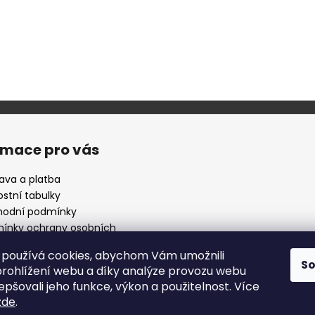
rmace pro vás
ava a platba
ostní tabulky
odní podmínky
ínky ochrany osobních
ů
používá cookies, abychom Vám umožnili
 nějaké otázky ?
S
rohlížení webu a díky analýze provozu webu
epšovali jeho funkce, výkon a použitelnost. Více
zde
.