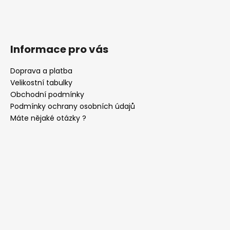
p
i
s
u
Informace pro vás
Doprava a platba
Velikostní tabulky
Obchodní podmínky
Podmínky ochrany osobních údajů
Máte nějaké otázky ?