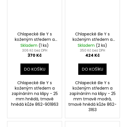
Chlapecké šle Y s
Chlapecké šle Y s
koženým středem a
koženým středem a
zapínáním na klipy -
zapínáním na klipy -
Skladem
(1 ks)
Skladem
(2 ks)
25 mm hnědá, tmavě
25 mm tmavě modrá,
306 Kč bez DPH
350 Kč bez DPH
370 Kč
424 Kč
hnědá kůže 862-
tmavě hnědá kůže
901863
862-3163
DO KOŠÍKU
DO KOŠÍKU
Chlapecké šle Y s
Chlapecké šle Y s
koženým středem a
koženým středem a
zapínáním na klipy - 25
zapínáním na klipy - 25
mm hnědá, tmavě
mm tmavě modrá,
hnědá kůže 862-901863
tmavě hnědá kůže 862-
3163