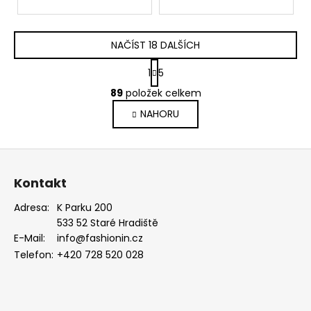
NAČÍST 18 DALŠÍCH
S
1
5
t
O
r
89
položek celkem
v
á
NAHORU
l
n
k
á
o
d
Z
v
a
á
á
c
Kontakt
n
p
í
í
p
a
Adresa:
K Parku 200
r
533 52 Staré Hradiště
t
v
E-Mail:
info@fashionin.cz
í
k
Telefon:
+420 728 520 028
y
v
ý