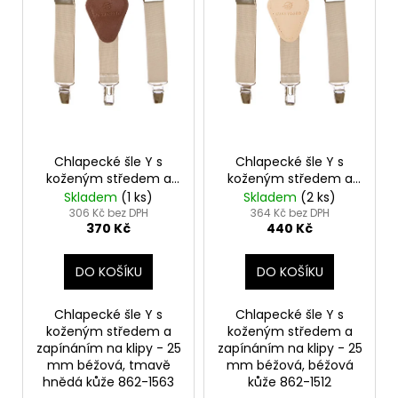
r
o
d
u
k
t
ů
Chlapecké šle Y s
Chlapecké šle Y s
koženým středem a
koženým středem a
zapínáním na klipy -
zapínáním na klipy -
Skladem
(1 ks)
Skladem
(2 ks)
25 mm béžová, tmavě
25 mm béžová,
306 Kč bez DPH
364 Kč bez DPH
370 Kč
440 Kč
hnědá kůže 862-1563
béžová kůže 862-1512
DO KOŠÍKU
DO KOŠÍKU
Chlapecké šle Y s
Chlapecké šle Y s
koženým středem a
koženým středem a
zapínáním na klipy - 25
zapínáním na klipy - 25
mm béžová, tmavě
mm béžová, béžová
hnědá kůže 862-1563
kůže 862-1512