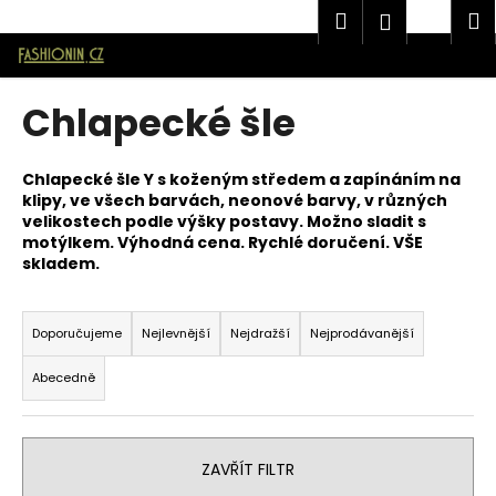
K
Značková pánská móda AVANTGARD v E-shopu Fashionin.cz
Hledat
Náku
M
Přihlášen
o
Přejít
Zpět
Zpět
košík
š
na
í
obsah
Chlapecké šle
C
k
o
p
Chlapecké šle Y s koženým středem a zapínáním na
klipy, ve všech barvách, neonové barvy, v různých
o
velikostech podle výšky postavy. Možno sladit s
t
motýlkem. Výhodná cena. Rychlé doručení. VŠE
ř
skladem.
e
Ř
b
a
Doporučujeme
Nejlevnější
Nejdražší
Nejprodávanější
u
z
j
Abecedně
e
e
n
t
í
e
ZAVŘÍT FILTR
p
n