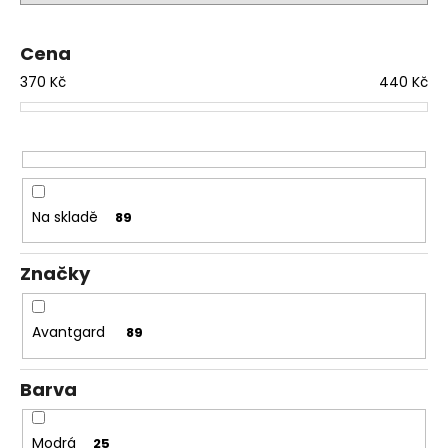
r
a
o
j
Cena
d
í
370
Kč
440
Kč
u
t
k
?
t
ů
Na skladě
89
HLEDAT
Značky
D
Avantgard
89
o
p
o
Barva
r
u
Modrá
25