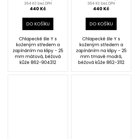
25 mm mátová,
25 mm tmavě modrá,
364 Kč bez DPH
364 Kč bez DPH
440 Kč
440 Kč
béžová kůže 862-
béžová kůže 862-3112
904312
DO KOŠÍKU
DO KOŠÍKU
Chlapecké šle Y s
Chlapecké šle Y s
koženým středem a
koženým středem a
zapínáním na klipy - 25
zapínáním na klipy - 25
mm mátová, béžová
mm tmavě modrá,
kůže 862-904312
béžová kůže 862-3112