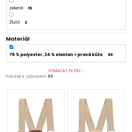
zelená
15
Žlutá
2
Materiál
76 % polyester, 24 % elastan + pravá kůže
89
VYMAZAT FILTRY
Položek k zobrazení:
89
V
ý
p
i
s
p