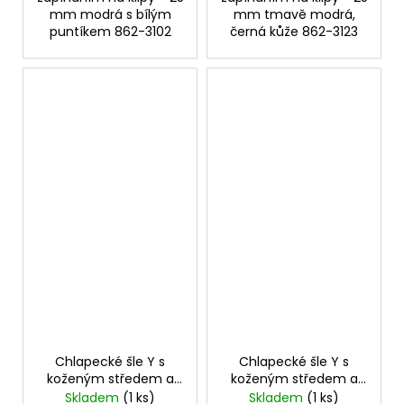
mm modrá s bílým
mm tmavě modrá,
puntíkem 862-3102
černá kůže 862-3123
Chlapecké šle Y s
Chlapecké šle Y s
koženým středem a
koženým středem a
zapínáním na klipy -
zapínáním na klipy -
Skladem
(1 ks)
Skladem
(1 ks)