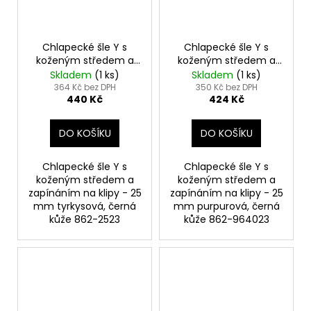
Chlapecké šle Y s
Chlapecké šle Y s
koženým středem a
koženým středem a
zapínáním na klipy -
zapínáním na klipy -
Skladem
(1 ks)
Skladem
(1 ks)
25 mm tyrkysová,
25 mm purpurová,
364 Kč bez DPH
350 Kč bez DPH
440 Kč
424 Kč
černá kůže 862-2523
černá kůže 862-
964023
DO KOŠÍKU
DO KOŠÍKU
Chlapecké šle Y s
Chlapecké šle Y s
koženým středem a
koženým středem a
zapínáním na klipy - 25
zapínáním na klipy - 25
mm tyrkysová, černá
mm purpurová, černá
kůže 862-2523
kůže 862-964023