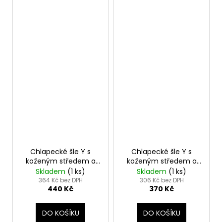
Chlapecké šle Y s
Chlapecké šle Y s
koženým středem a
koženým středem a
zapínáním na klipy -
zapínáním na klipy -
Skladem
(1 ks)
Skladem
(1 ks)
25 mm červená, černá
25 mm béžová,
364 Kč bez DPH
306 Kč bez DPH
440 Kč
370 Kč
kůže 862-1223
béžová kůže 862-1512
DO KOŠÍKU
DO KOŠÍKU