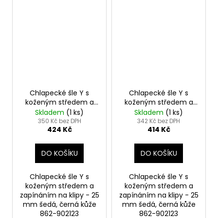
Chlapecké šle Y s
Chlapecké šle Y s
koženým středem a
koženým středem a
zapínáním na klipy -
zapínáním na klipy -
Skladem
(1 ks)
Skladem
(1 ks)
25 mm šedá, černá
25 mm šedá, černá
350 Kč bez DPH
342 Kč bez DPH
424 Kč
414 Kč
kůže 862-902123
kůže 862-902123
DO KOŠÍKU
DO KOŠÍKU
Chlapecké šle Y s
Chlapecké šle Y s
koženým středem a
koženým středem a
zapínáním na klipy - 25
zapínáním na klipy - 25
mm šedá, černá kůže
mm šedá, černá kůže
862-902123
862-902123