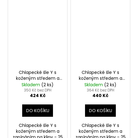
Chlapecké šle Y s
Chlapecké šle Y s
koženým středem a
koženým středem a
zapínáním na klipy -
zapínáním na klipy -
Skladem
(2 ks)
Skladem
(2 ks)
25 mm modrá s bílým
25 mm tmavě modrá,
350 Kč bez DPH
364 Kč bez DPH
424 Kč
440 Kč
puntíkem 862-3102
černá kůže 862-3123
DO KOŠÍKU
DO KOŠÍKU
Chlapecké šle Y s
Chlapecké šle Y s
koženým středem a
koženým středem a
zapínáním na klipy - 25
zapínáním na klipy - 25