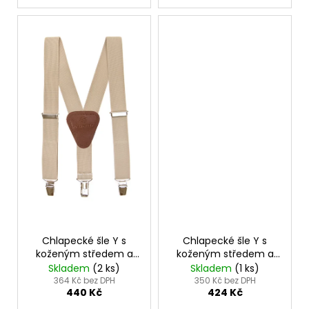
Chlapecké šle Y s
Chlapecké šle Y s
koženým středem a
koženým středem a
zapínáním na klipy -
zapínáním na klipy -
Skladem
(2 ks)
Skladem
(1 ks)
25 mm béžová, tmavě
25 mm béžová, tmavě
364 Kč bez DPH
350 Kč bez DPH
440 Kč
424 Kč
hnědá kůže 862-1563
hnědá kůže 862-1563