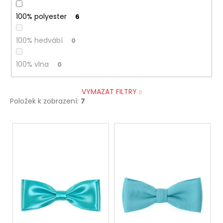
100% polyester
6
100% hedvábí
0
100% vlna
0
VYMAZAT FILTRY
Položek k zobrazení:
7
V
ý
p
i
s
p
r
o