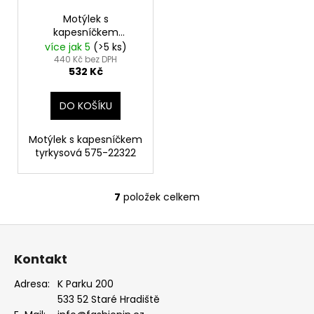
Motýlek s
kapesníčkem
tyrkysová 575-22322
více jak 5
(>5 ks)
440 Kč bez DPH
532 Kč
DO KOŠÍKU
Motýlek s kapesníčkem
tyrkysová 575-22322
7
položek celkem
O
v
Z
l
á
á
Kontakt
d
p
a
a
Adresa:
K Parku 200
c
533 52 Staré Hradiště
t
í