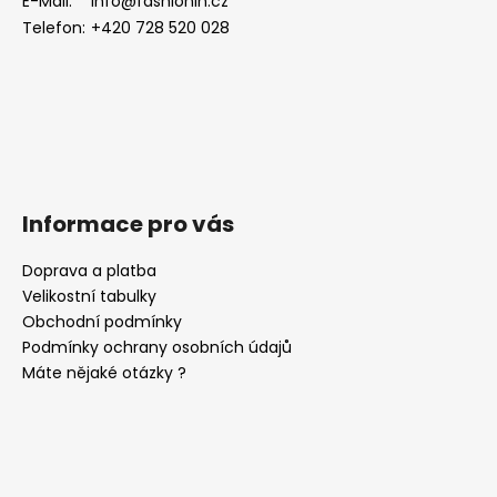
E-Mail:
info@fashionin.cz
í
p
Telefon:
+420 728 520 028
r
v
k
y
v
ý
p
i
Informace pro vás
s
u
Doprava a platba
Velikostní tabulky
Obchodní podmínky
Podmínky ochrany osobních údajů
Máte nějaké otázky ?