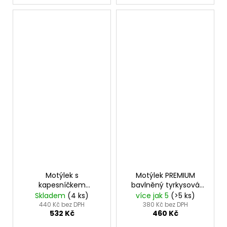
Motýlek s
Motýlek PREMIUM
kapesníčkem
bavlněný tyrkysová
tyrkysová 575-22458
600-51071
Skladem
(4 ks)
více jak 5
(>5 ks)
440 Kč bez DPH
380 Kč bez DPH
532 Kč
460 Kč