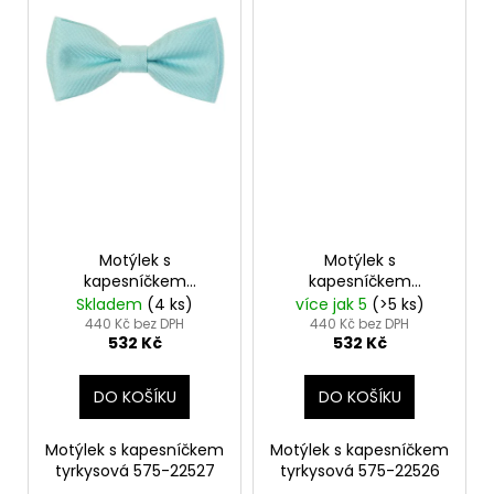
Motýlek s
Motýlek s
kapesníčkem
kapesníčkem
tyrkysová 575-22527
tyrkysová 575-22526
Skladem
(4 ks)
více jak 5
(>5 ks)
440 Kč bez DPH
440 Kč bez DPH
532 Kč
532 Kč
DO KOŠÍKU
DO KOŠÍKU
Motýlek s kapesníčkem
Motýlek s kapesníčkem
tyrkysová 575-22527
tyrkysová 575-22526