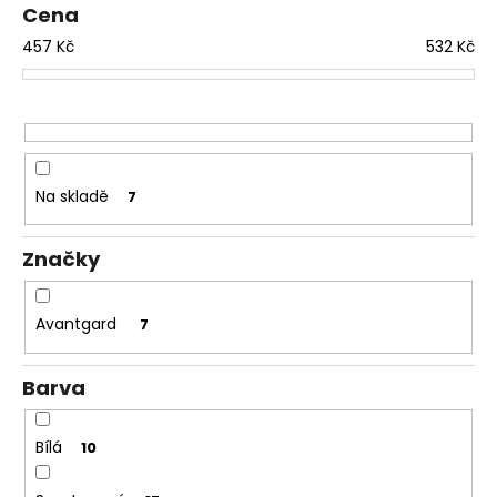
Cena
d
a
457
Kč
532
Kč
u
j
k
í
t
t
ů
?
Na skladě
7
Značky
HLEDAT
Avantgard
7
D
o
Barva
p
o
Bílá
r
10
u