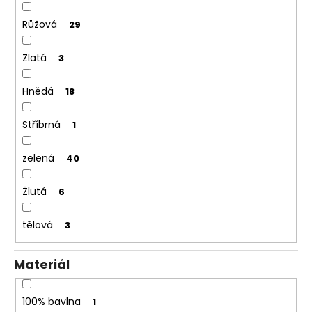
Růžová
29
Zlatá
3
Hnědá
18
Stříbrná
1
zelená
40
Žlutá
6
tělová
3
Materiál
100% bavlna
1