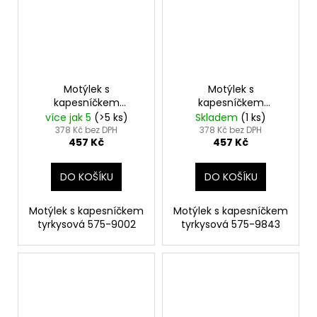
d
u
k
t
ů
Motýlek s
Motýlek s
kapesníčkem
kapesníčkem
tyrkysová 575-9002
tyrkysová 575-9843
více jak 5
(>5 ks)
Skladem
(1 ks)
378 Kč bez DPH
378 Kč bez DPH
457 Kč
457 Kč
DO KOŠÍKU
DO KOŠÍKU
Motýlek s kapesníčkem
Motýlek s kapesníčkem
tyrkysová 575-9002
tyrkysová 575-9843