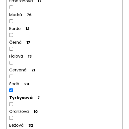
č
Smetanová
17
u
j
Modrá
76
e
m
Bordó
12
e
Černá
17
MOTÝLEK
S
Fialová
13
KAPESNÍČKEM
LIMETKOVÁ
575-
Červená
21
9045
457
Šedá
20
Kč
Tyrkysová
7
Oranžová
10
Béžová
32