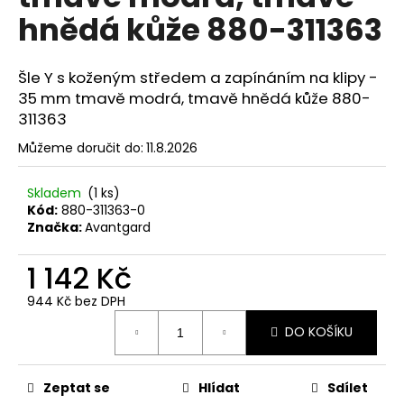
č
hnědá kůže 880-311363
u
j
e
Šle Y s koženým středem a zapínáním na klipy -
m
35 mm tmavě modrá, tmavě hnědá kůže 880-
e
311363
Můžeme doručit do:
11.8.2026
SET
LÁTKOVÉ
ŠLE
Skladem
(1 ks)
Y
Kód:
880-311363-0
S
Značka:
Avantgard
KOŽENÝM
STŘEDEM
A
1 142 Kč
ZAPÍNÁNÍM
NA
944 Kč bez DPH
KLIPY
Měrná
-
DO KOŠÍKU
cena:
35
MM,
MOTÝLEK
A
Zeptat se
Hlídat
Sdílet
KAPESNÍČEK