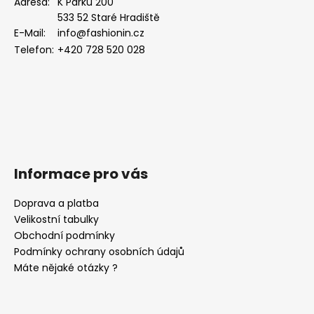
a
Adresa:
K Parku 200
533 52 Staré Hradiště
t
E-Mail:
info@fashionin.cz
í
Telefon:
+420 728 520 028
Informace pro vás
Doprava a platba
Velikostní tabulky
Obchodní podmínky
Podmínky ochrany osobních údajů
Máte nějaké otázky ?