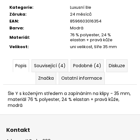
EUKALYPTOVÁ,
Kategorie
:
Luxusní šle
KOŇAKOVÁ
KŮŽE
Záruka
:
24 měsíců
886-
EAN
:
8596603016354
988169
Barva
:
Modrá
1
76 % polyester, 24 %
Materiál
:
679
elastan + pravá kůže
Kč
Velikost
:
uni velikost, šíře 35 mm
Popis
Související (4)
Podobné (4)
Diskuze
Značka
Ostatní informace
Šle Y s koženým středem a zapínáním na klipy - 35 mm,
materiál 76 % polyester, 24 % elastan + pravá kůže,
modrá
Z
á
Kontakt
p