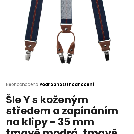
a
j
í
t
?
HLEDAT
Průměrné
Neohodnoceno
Podrobnosti hodnocení
hodnocení
D
Šle Y s koženým
produktu
o
je
středem a zapínáním
0,0
p
z
o
na klipy - 35 mm
5
r
hvězdiček.
u
tmavě modrá, tmavě