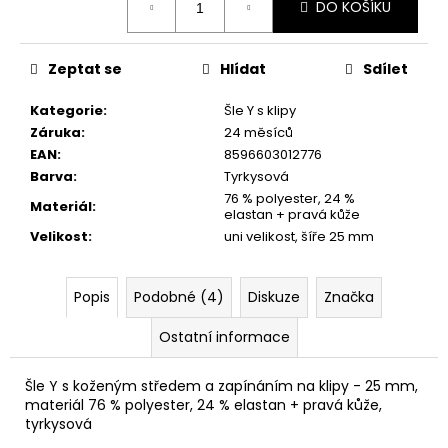
DO KOŠÍKU
cena:
Zeptat se
Hlídat
Sdílet
Kategorie
:
Šle Y s klipy
Záruka
:
24 měsíců
EAN
:
8596603012776
Barva
:
Tyrkysová
76 % polyester, 24 %
Materiál
:
elastan + pravá kůže
Velikost
:
uni velikost, šíře 25 mm
Popis
Podobné (4)
Diskuze
Značka
Ostatní informace
Šle Y s koženým středem a zapínáním na klipy - 25 mm,
materiál 76 % polyester, 24 % elastan + pravá kůže,
tyrkysová