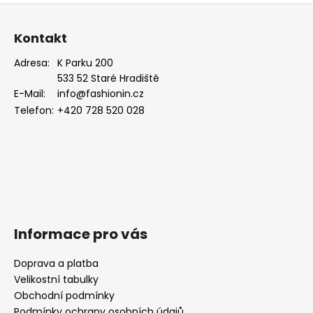
Z
á
Kontakt
p
a
Adresa:
K Parku 200
533 52 Staré Hradiště
t
E-Mail:
info@fashionin.cz
í
Telefon:
+420 728 520 028
Informace pro vás
Doprava a platba
Velikostní tabulky
Obchodní podmínky
Podmínky ochrany osobních údajů