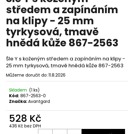
č
je
středem a zapínáním
0,0
u
z
j
na klipy - 25 mm
5
e
hvězdiček.
m
tyrkysová, tmavě
e
hnědá kůže 867-2563
MOTÝLEK
S
Šle Y s koženým středem a zapínáním na klipy -
KAPESNÍČKEM
25 mm tyrkysová, tmavě hnědá kůže 867-2563
LIMETKOVÁ
575-
Můžeme doručit do:
11.8.2026
9045
457
Kč
Skladem
(1 ks)
Kód:
867-2563-0
Značka:
Avantgard
528 Kč
436 Kč bez DPH
Měrná