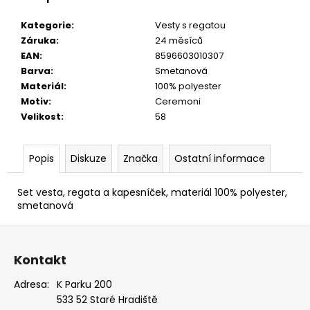
EUKALYPTOVÁ,
KOŇAKOVÁ
Kategorie
:
Vesty s regatou
KŮŽE
Záruka
:
24 měsíců
886-
988169
EAN
:
8596603010307
Barva
:
Smetanová
1
679
Materiál
:
100% polyester
Kč
Motiv
:
Ceremoni
Velikost
:
58
Popis
Diskuze
Značka
Ostatní informace
Set vesta, regata a kapesníček, materiál 100% polyester,
smetanová
Z
á
Kontakt
p
a
Adresa:
K Parku 200
533 52 Staré Hradiště
t