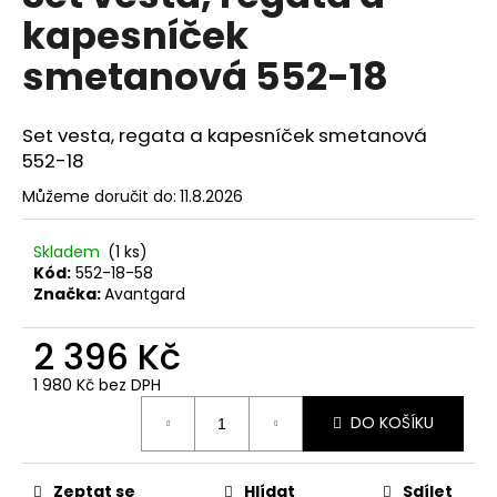
č
je
kapesníček
0,0
u
z
j
smetanová 552-18
5
e
hvězdiček.
m
e
Set vesta, regata a kapesníček smetanová
552-18
SET
Můžeme doručit do:
11.8.2026
LÁTKOVÉ
ŠLE
Y
Skladem
(1 ks)
S
Kód:
552-18-58
KOŽENÝM
Značka:
Avantgard
STŘEDEM
A
ZAPÍNÁNÍM
2 396 Kč
NA
KLIPY
1 980 Kč bez DPH
-
Měrná
35
DO KOŠÍKU
cena:
MM,
MOTÝLEK
A
KAPESNÍČEK
Zeptat se
Hlídat
Sdílet