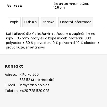
Šle uni 35 mm, motýlek
Velikost
:
12,5 cm
Popis
Diskuze
Značka
Ostatní informace
Set Látkové šle Y s koženým středem a zapínáním na
klipy - 35 mm, motýlek a kapesníček, materiál 100%
polyester + 80 % polyester, 10 % polyamid, 10 % elastan +
pravá kůže, smetanová
Z
á
Kontakt
p
a
Adresa:
K Parku 200
533 52 Staré Hradiště
t
E-Mail:
info@fashionin.cz
í
Telefon:
+420 728 520 028