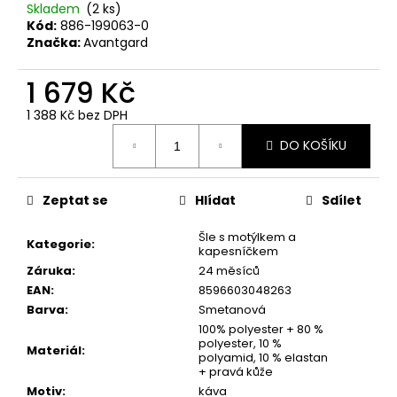
Skladem
(2 ks)
Kód:
886-199063-0
Značka:
Avantgard
1 679 Kč
1 388 Kč bez DPH
Měrná
DO KOŠÍKU
cena:
Zeptat se
Hlídat
Sdílet
Šle s motýlkem a
Kategorie
:
kapesníčkem
Záruka
:
24 měsíců
EAN
:
8596603048263
Barva
:
Smetanová
100% polyester + 80 %
polyester, 10 %
Materiál
:
polyamid, 10 % elastan
+ pravá kůže
Motiv
:
káva