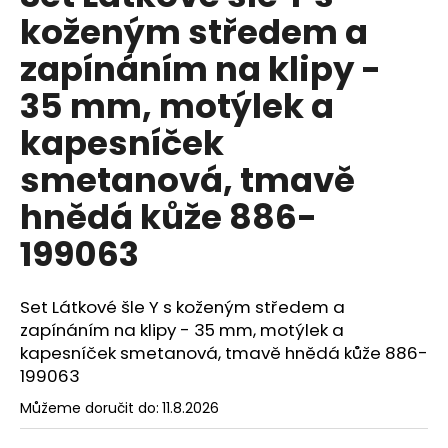
č
je
koženým středem a
0,0
u
z
j
zapínáním na klipy -
5
e
hvězdiček.
m
35 mm, motýlek a
e
kapesníček
smetanová, tmavě
MOTÝLEK
S
hnědá kůže 886-
KAPESNÍČKEM
LIMETKOVÁ
575-
199063
9045
457
Kč
Set Látkové šle Y s koženým středem a
zapínáním na klipy - 35 mm, motýlek a
kapesníček smetanová, tmavě hnědá kůže 886-
199063
Můžeme doručit do:
11.8.2026