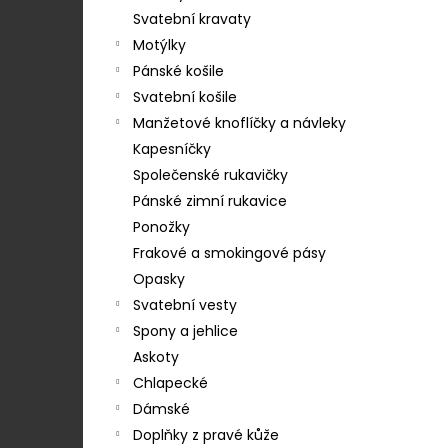
STŘEDEM A ZAPÍNÁNÍM NA KLIPY - 35
n
MM, MOTÝLEK A KAPESNÍČEK MODRÁ,
Svatební kravaty
e
KOŇAKOVÁ KŮŽE 886-2244369
Motýlky
l
1 754 Kč
Pánské košile
Svatební košile
Manžetové knoflíčky a návleky
Kapesníčky
Společenské rukavičky
Pánské zimní rukavice
Ponožky
Frakové a smokingové pásy
Opasky
Svatební vesty
Spony a jehlice
Askoty
Chlapecké
Dámské
Doplňky z pravé kůže