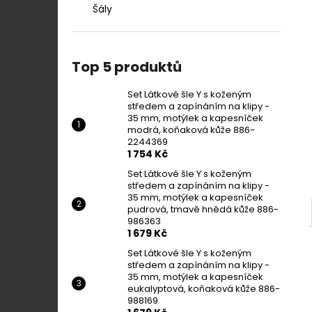
Šály
Top 5 produktů
Set Látkové šle Y s koženým
středem a zapínáním na klipy -
35 mm, motýlek a kapesníček
modrá, koňaková kůže 886-
2244369
1 754 Kč
Set Látkové šle Y s koženým
středem a zapínáním na klipy -
35 mm, motýlek a kapesníček
pudrová, tmavě hnědá kůže 886-
986363
1 679 Kč
Set Látkové šle Y s koženým
středem a zapínáním na klipy -
35 mm, motýlek a kapesníček
eukalyptová, koňaková kůže 886-
988169