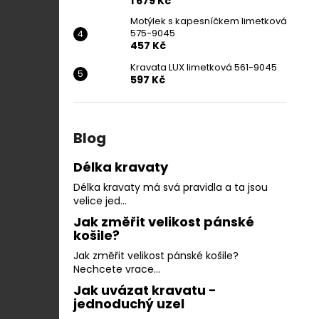
1 679 Kč
Motýlek s kapesníčkem limetková
575-9045
457 Kč
Kravata LUX limetková 561-9045
597 Kč
Blog
Délka kravaty
Délka kravaty má svá pravidla a ta jsou
velice jed...
Jak změřit velikost pánské
košile?
Jak změřit velikost pánské košile?
Nechcete vrace...
Jak uvázat kravatu -
jednoduchý uzel