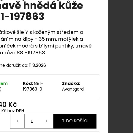
ÁNÍM NA KLIPY - 35
avě hnědá kůže
KAPESNÍČEK
KOŇAKOVÁ KŮŽE 886-
1-197863
átkové šle Y s koženým středem a
áním na klipy - 35 mm, motýlek a
sníček modrá s bílými puntíky, tmavě
á kůže 881-197863
e doručit do:
11.8.2026
adem
Kód:
881-
Značka:
)
197863-0
Avantgard
740 Kč
8 Kč bez DPH
ná
DO KOŠÍKU
: