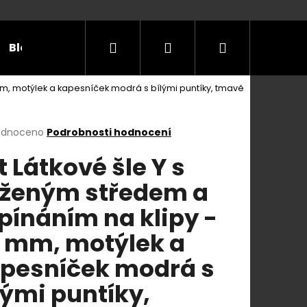
Hledat
Přihlášení
Nákupní
Blog
Příležitosti
Velikostní tabulky
Do
mm, motýlek a kapesníček modrá s bílými puntíky, tmavě
košík
rné
odnoceno
Podrobnosti hodnocení
cení
t Látkové šle Y s
ktu
ženým středem a
pínáním na klipy -
ček.
 mm, motýlek a
pesníček modrá s
lými puntíky,
E Y S KOŽENÝM