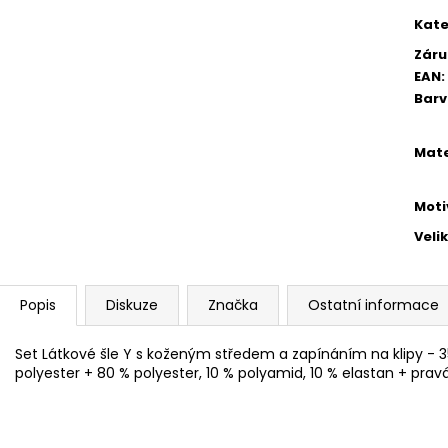
Kate
Záru
EAN
:
Bar
Mate
Moti
Veli
Popis
Diskuze
Značka
Ostatní informace
Set Látkové šle Y s koženým středem a zapínáním na klipy - 
polyester + 80 % polyester, 10 % polyamid, 10 % elastan + pra