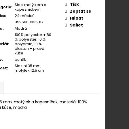
Tisk
Šle s motýlkem a
gorie
:
kapesníčkem
Zeptat se
ka
:
24 měsíců
Hlídat
8596603035317
Sdílet
va
:
Modrá
100% polyester + 80
% polyester, 10 %
riál
:
polyamid, 10 %
elastan + pravá
kůže
v
:
puntík
Šle uni 35 mm,
kost
:
motýlek 12,5 cm
35 mm, motýlek a kapesníček, materiál 100%
vá kůže, modrá