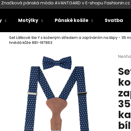
Značková pánská móda AVANTGARD v E-shopu Fashionin.cz
y
Motýlky
Pánské košile
Svatba
Co potřebujete najít?
Set Látkové šle Y s koženým středem a zapínáním na klipy - 35 
hnědá kůže 881-197863
HLEDAT
Průmě
Neoh
hodno
Se
produ
je
ko
0,0
Doporučujeme
z
za
5
hvězdi
35
ka
bí
SET LÁTKOVÉ ŠLE Y S KOŽENÝM
SET LÁTKOVÉ ŠL