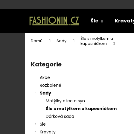
K
o
Přejít
Zpět
Zpět
na
š
Šle
Kravat
obsah
do
do
í
k
obchodu
obchodu
Šle s motýlkem a
Domů
Sady
kapesníčkem
P
o
Kategorie
Přeskočit
s
kategorie
t
Akce
r
Rozbalené
a
Sady
n
Motýlky otec a syn
n
Šle s motýlkem a kapesníčkem
í
Dárková sada
p
Šle
a
SET LÁTKOVÉ ŠLE Y S KOŽENÝM
Kravaty