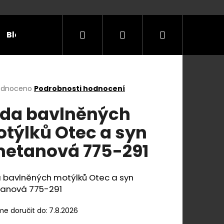
Hledat
Přihlášení
Nákupní
Blog
Příležitosti
Velikostní tabulky
Do
košík
rné
odnoceno
Podrobnosti hodnocení
cení
da bavlněných
ktu
týlků Otec a syn
etanová 775-291
ček.
 bavlněných motýlků Otec a syn
anová 775-291
e doručit do:
7.8.2026
E Y S KOŽENÝM