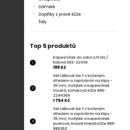
Dámské
Doplňky z pravé kůže
Šály
Top 5 produktů
Kapesníček do saka LUX lila /
fialová 583-22439
199 Kč
Set Látkové šle Y s koženým
středem a zapínáním na klipy -
35 mm, motýlek a kapesníček
modrá, koňaková kůže 886-
2244369
1 754 Kč
Set Látkové šle Y s koženým
středem a zapínáním na klipy -
35 mm, motýlek a kapesníček
pudrová, tmavě hnědá kůže 886-
986363