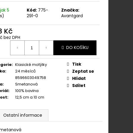
ÁNÍM NA KLIPY - 35
 KAPESNÍČEK PUDROVÁ,
jak 5
Kód:
775-
Značka:
ŮŽE 886-986363
ks)
291-0
Avantgard
8 Kč
Kč bez DPH
ná
DO KOŠÍKU
:
Tisk
gorie
:
Klasické motýlky
ka
:
24 měsíců
Zeptat se
8596603049758
Hlídat
va
:
Smetanová
Sdílet
riál
:
100% bavlna
kost
:
12,5 cm a 10 cm
Ostatní informace
 smetanová