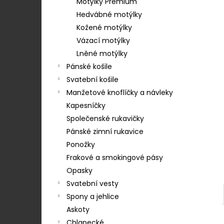
583-22439
Motýlky Premium
e
199 Kč
Hedvábné motýlky
l
Kožené motýlky
Vázací motýlky
Lněné motýlky
Pánské košile
Svatební košile
Manžetové knoflíčky a návleky
Kapesníčky
Společenské rukavičky
Pánské zimní rukavice
Ponožky
Frakové a smokingové pásy
Opasky
Svatební vesty
Spony a jehlice
Askoty
Chlapecké