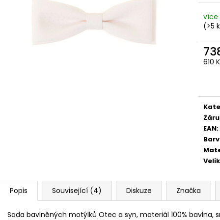
STŘEDEM A ZAPÍNÁNÍM NA KLIPY - 35
STŘEDEM A ZAPÍN
MM, MOTÝLEK A KAPESNÍČEK MODRÁ,
MM, MOTÝLEK A
více 
KOŇAKOVÁ KŮŽE 886-2244369
TMAVĚ HNĚDÁ K
(>5 
1 754 Kč
1 679 Kč
73
610 
Měr
cena
Kate
Záru
EAN
:
Bar
Mate
Veli
Popis
Související (4)
Diskuze
Značka
Sada bavlněných motýlků Otec a syn, materiál 100% bavlna,