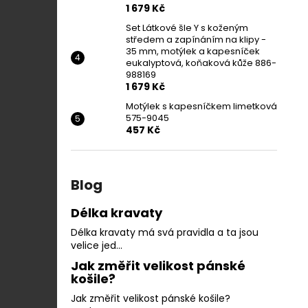
1 679 Kč
Set Látkové šle Y s koženým
středem a zapínáním na klipy -
35 mm, motýlek a kapesníček
eukalyptová, koňaková kůže 886-
988169
1 679 Kč
Motýlek s kapesníčkem limetková
575-9045
457 Kč
Blog
Délka kravaty
Délka kravaty má svá pravidla a ta jsou
velice jed...
Jak změřit velikost pánské
košile?
Jak změřit velikost pánské košile?