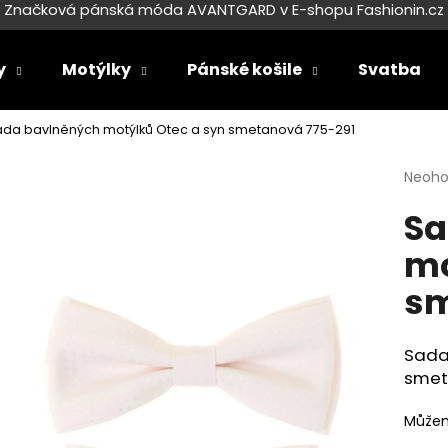
Značková pánská móda AVANTGARD v E-shopu Fashionin.cz
y
Motýlky
Pánské košile
Svatba
Co potřebujete najít?
ada bavlněných motýlků Otec a syn smetanová 775-291
Průmě
Neoh
HLEDAT
hodno
Sa
produ
je
mo
0,0
Doporučujeme
z
sm
5
hvězdi
Sada
smet
Můžem
SET LÁTKOVÉ ŠLE Y S KOŽENÝM
SET LÁTKOVÉ ŠL