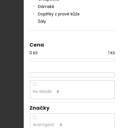
Dámské
Doplňky z pravé kůže
Šály
Cena
0
Kč
1
Kč
Na skladě
0
Značky
Avantgard
0