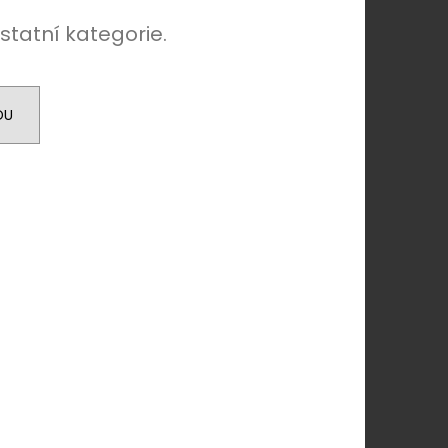
ÁNÍM NA KLIPY - 35
KAPESNÍČEK
statní kategorie.
KOŇAKOVÁ KŮŽE 886-
DU