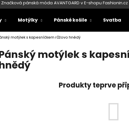
Značková pánská móda AVANTGARD v E-shopu Fashionin.cz
y
Motýlky
Pánské košile
Svatba
Co potřebujete najít?
ánský motýlek s kapesníčkem růžovo hnědý
Pánský motýlek s kapesn
HLEDAT
hnědý
Doporučujeme
Produkty teprve př
SET LÁTKOVÉ ŠLE Y S KOŽENÝM
SET LÁTKOVÉ ŠL