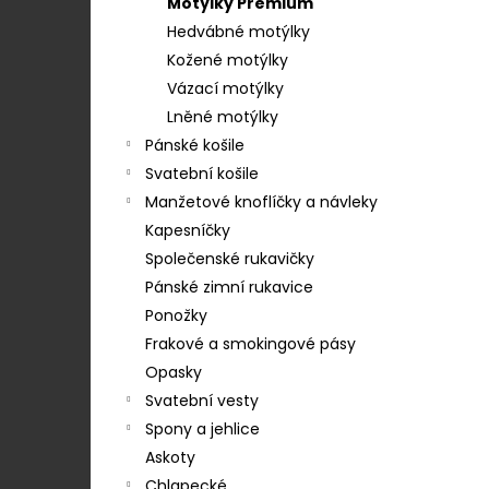
STŘEDEM A ZAPÍNÁNÍM NA KLIPY - 35
Motýlky Premium
e
MM, MOTÝLEK A KAPESNÍČEK MODRÁ,
Hedvábné motýlky
KOŇAKOVÁ KŮŽE 886-2244369
l
Kožené motýlky
1 754 Kč
Vázací motýlky
Lněné motýlky
Pánské košile
Svatební košile
Manžetové knoflíčky a návleky
Kapesníčky
Společenské rukavičky
Pánské zimní rukavice
Ponožky
Frakové a smokingové pásy
Opasky
Svatební vesty
Spony a jehlice
Askoty
Chlapecké