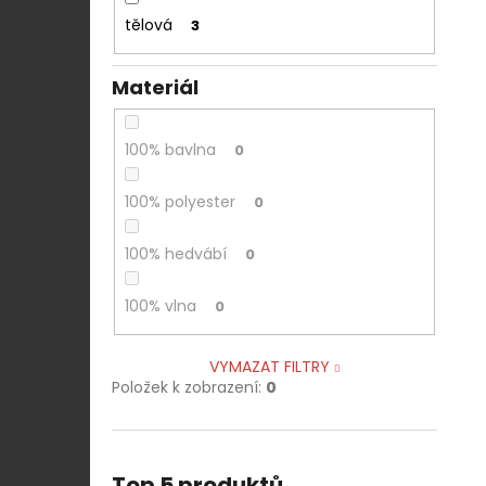
tělová
3
Materiál
100% bavlna
0
100% polyester
0
100% hedvábí
0
100% vlna
0
VYMAZAT FILTRY
Položek k zobrazení:
0
Top 5 produktů