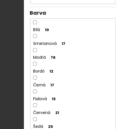
Barva
Bílá
10
Smetanová
17
Modrá
76
Bordó
12
Černá
17
Fialová
13
Červená
21
Šedá
20