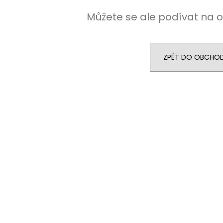
STŘEDEM A ZAPÍNÁNÍM NA KLIPY - 35
STŘEDEM A ZAPÍN
MM, MOTÝLEK A KAPESNÍČEK PUDROVÁ,
MM, MOTÝLEK A 
Můžete se ale podívat na o
TMAVĚ HNĚDÁ KŮŽE 886-986363
EUKALYPTOVÁ, 
988169
1 679 Kč
1 679 Kč
ZPĚT DO OBCHO