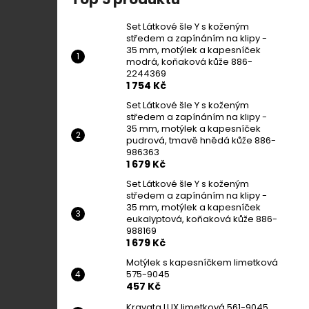
Set Látkové šle Y s koženým
středem a zapínáním na klipy -
35 mm, motýlek a kapesníček
modrá, koňaková kůže 886-
2244369
1 754 Kč
Set Látkové šle Y s koženým
středem a zapínáním na klipy -
35 mm, motýlek a kapesníček
pudrová, tmavě hnědá kůže 886-
986363
1 679 Kč
Set Látkové šle Y s koženým
středem a zapínáním na klipy -
35 mm, motýlek a kapesníček
eukalyptová, koňaková kůže 886-
988169
1 679 Kč
Motýlek s kapesníčkem limetková
575-9045
457 Kč
Kravata LUX limetková 561-9045