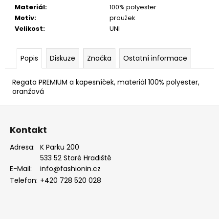
Materiál
:
100% polyester
Motiv
:
proužek
Velikost
:
UNI
Popis
Diskuze
Značka
Ostatní informace
Regata PREMIUM a kapesníček, materiál 100% polyester,
oranžová
Z
á
Kontakt
p
a
Adresa:
K Parku 200
533 52 Staré Hradiště
t
E-Mail:
info@fashionin.cz
í
Telefon:
+420 728 520 028