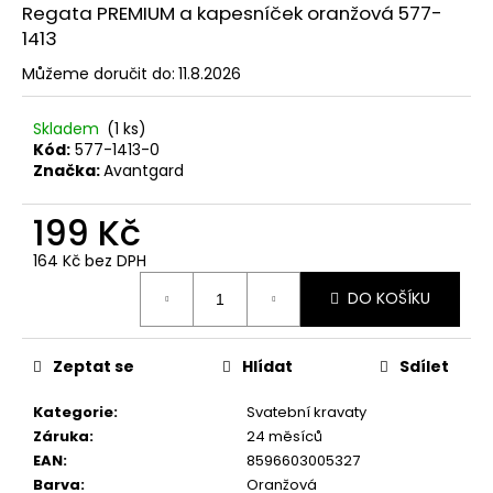
č
Regata PREMIUM a kapesníček oranžová 577-
u
1413
j
e
Můžeme doručit do:
11.8.2026
m
e
Skladem
(1 ks)
Kód:
577-1413-0
Značka:
Avantgard
MOTÝLEK
S
199 Kč
KAPESNÍČKEM
LIMETKOVÁ
164 Kč bez DPH
575-
Měrná
9045
DO KOŠÍKU
cena:
457
Kč
Zeptat se
Hlídat
Sdílet
Kategorie
:
Svatební kravaty
Záruka
:
24 měsíců
EAN
:
8596603005327
Barva
:
Oranžová