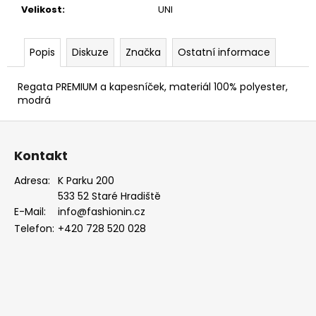
MODRÁ,
Velikost
:
UNI
KOŇAKOVÁ
KŮŽE
886-
Popis
Diskuze
Značka
Ostatní informace
2244369
1
Regata PREMIUM a kapesníček, materiál 100% polyester,
754
Kč
modrá
Z
á
Kontakt
p
a
Adresa:
K Parku 200
533 52 Staré Hradiště
t
E-Mail:
info@fashionin.cz
í
Telefon:
+420 728 520 028