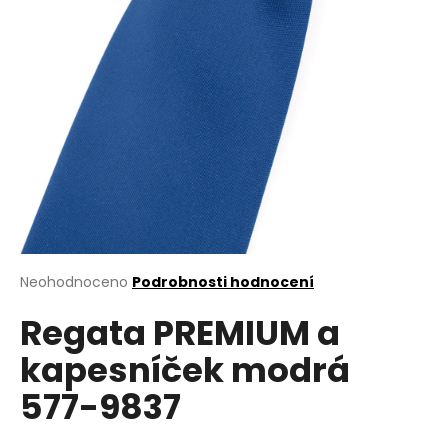
a
j
í
t
?
HLEDAT
Průměrné
Neohodnoceno
Podrobnosti hodnocení
hodnocení
D
Regata PREMIUM a
produktu
o
je
kapesníček modrá
0,0
p
z
o
577-9837
5
r
hvězdiček.
u