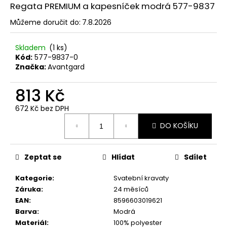
č
Regata PREMIUM a kapesníček modrá 577-9837
u
j
Můžeme doručit do:
7.8.2026
e
m
Skladem
(1 ks)
e
Kód:
577-9837-0
Značka:
Avantgard
SET
813 Kč
LÁTKOVÉ
ŠLE
672 Kč bez DPH
Y
Měrná
S
DO KOŠÍKU
cena:
KOŽENÝM
STŘEDEM
A
ZAPÍNÁNÍM
Zeptat se
Hlídat
Sdílet
NA
KLIPY
Kategorie
:
Svatební kravaty
-
Záruka
:
24 měsíců
35
MM,
EAN
:
8596603019621
MOTÝLEK
Barva
:
Modrá
A
Materiál
:
100% polyester
KAPESNÍČEK