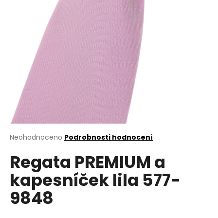
a
j
í
t
?
HLEDAT
Průměrné
Neohodnoceno
Podrobnosti hodnocení
hodnocení
D
Regata PREMIUM a
produktu
o
je
kapesníček lila 577-
0,0
p
z
o
9848
5
r
hvězdiček.
u