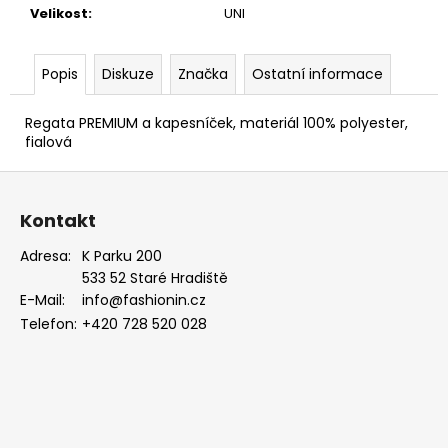
Velikost
:
UNI
Popis
Diskuze
Značka
Ostatní informace
Regata PREMIUM a kapesníček, materiál 100% polyester,
fialová
Z
á
Kontakt
p
a
Adresa:
K Parku 200
533 52 Staré Hradiště
t
E-Mail:
info@fashionin.cz
í
Telefon:
+420 728 520 028