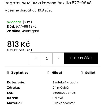
č
Regata PREMIUM a kapesníček lila 577-9848
u
j
Můžeme doručit do:
10.8.2026
e
m
Skladem
(2 ks)
e
Kód:
577-9848-0
Značka:
Avantgard
KRAVATA
813 Kč
LUX
LIMETKOVÁ
672 Kč bez DPH
561-
Měrná
9045
DO KOŠÍKU
cena:
597
Kč
Zeptat se
Hlídat
Sdílet
Kategorie
:
Svatební kravaty
Záruka
:
24 měsíců
EAN
:
8596603034051
Barva
:
Fialová
Materiál
:
100% polyester