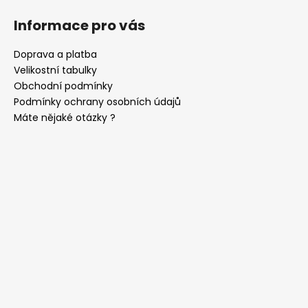
č
u
Informace pro vás
j
e
Doprava a platba
m
Velikostní tabulky
e
Obchodní podmínky
Podmínky ochrany osobních údajů
SET
Máte nějaké otázky ?
LÁTKOVÉ
ŠLE
Y
S
KOŽENÝM
STŘEDEM
A
ZAPÍNÁNÍM
NA
KLIPY
-
35
MM,
MOTÝLEK
A
KAPESNÍČEK