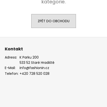
kategorie.
a
j
í
ZPĚT DO OBCHODU
t
?
Z
á
Kontakt
p
HLEDAT
a
Adresa:
K Parku 200
533 52 Staré Hradiště
t
E-Mail:
info@fashionin.cz
í
Telefon:
+420 728 520 028
D
o
p
o
r
u