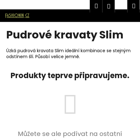
K
Značková pánská móda AVANTGARD v E-shopu Fashionin.cz
Hledat
Náku
M
Přihlášen
o
Přejít
Zpět
Zpět
košík
š
na
í
obsah
Pudrové kravaty Slim
C
k
o
p
Úzká pudrová kravata Slim ideální kombinace se stejným
odstínem šlí. Působí velice jemně.
o
t
ř
Produkty teprve připravujeme.
e
b
u
j
e
t
e
Můžete se ale podívat na ostatní
n