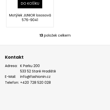
DO KOŠÍKU
Motýlek JUNIOR lososová
576-9041
13
položek celkem
O
v
Z
l
á
á
Kontakt
d
p
a
a
Adresa:
K Parku 200
c
533 52 Staré Hradiště
t
í
E-Mail:
info@fashionin.cz
í
p
Telefon:
+420 728 520 028
r
v
k
y
v