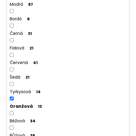
č
Modrá
87
u
j
Bordó
9
e
m
e
Černá
31
Fialová
21
SET
LÁTKOVÉ
ŠLE
Červená
41
Y
S
Šedá
21
KOŽENÝM
STŘEDEM
A
Tyrkysová
14
ZAPÍNÁNÍM
NA
KLIPY
Oranžová
13
-
35
MM,
Béžová
34
MOTÝLEK
A
KAPESNÍČEK
Růžová
38