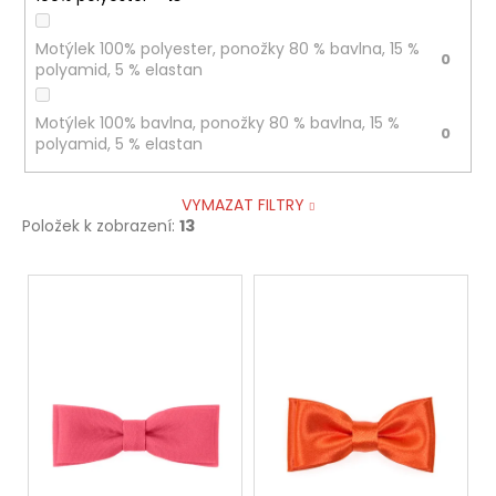
Motýlek 100% polyester, ponožky 80 % bavlna, 15 %
0
polyamid, 5 % elastan
Motýlek 100% bavlna, ponožky 80 % bavlna, 15 %
0
polyamid, 5 % elastan
VYMAZAT FILTRY
Položek k zobrazení:
13
V
ý
p
i
s
p
r
o