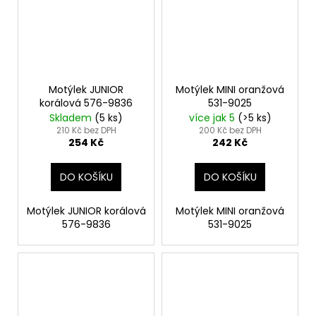
d
u
k
t
ů
Motýlek JUNIOR
Motýlek MINI oranžová
korálová 576-9836
531-9025
Skladem
(5 ks)
více jak 5
(>5 ks)
210 Kč bez DPH
200 Kč bez DPH
254 Kč
242 Kč
DO KOŠÍKU
DO KOŠÍKU
Motýlek JUNIOR korálová
Motýlek MINI oranžová
576-9836
531-9025