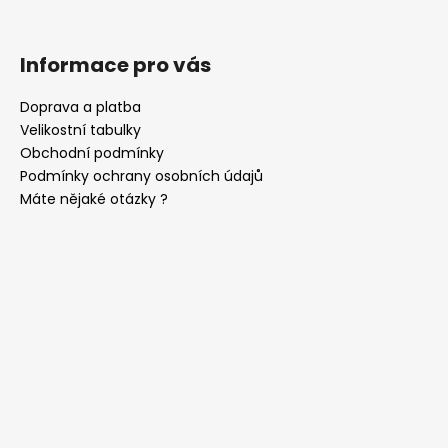
ý
p
i
Informace pro vás
s
u
Doprava a platba
Velikostní tabulky
Obchodní podmínky
Podmínky ochrany osobních údajů
Máte nějaké otázky ?