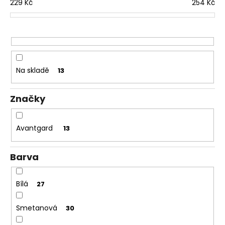
229
Kč
254
Kč
u
a
k
j
t
í
ů
t
?
Na skladě
13
Značky
HLEDAT
Avantgard
13
Barva
D
o
p
Bílá
27
o
r
Smetanová
30
u