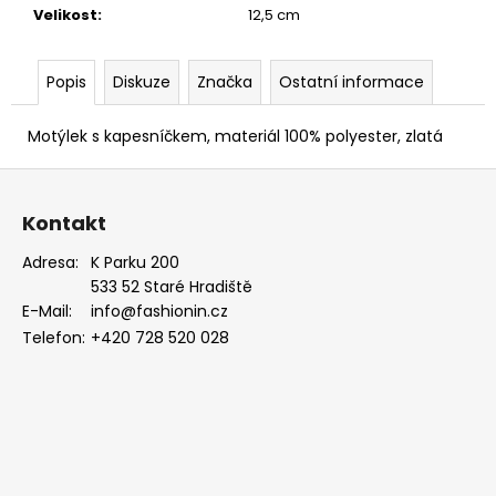
EUKALYPTOVÁ,
Velikost
:
12,5 cm
KOŇAKOVÁ
KŮŽE
886-
Popis
Diskuze
Značka
Ostatní informace
988169
1
Motýlek s kapesníčkem, materiál 100% polyester, zlatá
679
Kč
Z
á
Kontakt
p
a
Adresa:
K Parku 200
533 52 Staré Hradiště
t
E-Mail:
info@fashionin.cz
í
Telefon:
+420 728 520 028