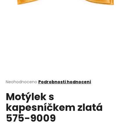
a
j
í
t
?
HLEDAT
Průměrné
Neohodnoceno
Podrobnosti hodnocení
hodnocení
D
Motýlek s
produktu
o
je
kapesníčkem zlatá
0,0
p
z
o
575-9009
5
r
hvězdiček.
u