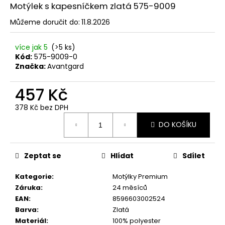
č
Motýlek s kapesníčkem zlatá 575-9009
u
j
Můžeme doručit do:
11.8.2026
e
m
více jak 5
(>5 ks)
e
Kód:
575-9009-0
Značka:
Avantgard
SET
457 Kč
LÁTKOVÉ
ŠLE
378 Kč bez DPH
Y
Měrná
S
DO KOŠÍKU
cena:
KOŽENÝM
STŘEDEM
A
ZAPÍNÁNÍM
Zeptat se
Hlídat
Sdílet
NA
KLIPY
Kategorie
:
Motýlky Premium
-
Záruka
:
24 měsíců
35
MM,
EAN
:
8596603002524
MOTÝLEK
Barva
:
Zlatá
A
Materiál
:
100% polyester
KAPESNÍČEK