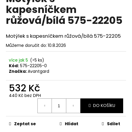
č
je
kapesníčkem
0,0
u
z
j
růžová/bílá 575-22205
5
e
hvězdiček.
m
e
Motýlek s kapesníčkem růžová/bílá 575-22205
Můžeme doručit do:
10.8.2026
SET
LÁTKOVÉ
více jak 5
(>5 ks)
ŠLE
Y
Kód:
575-22205-0
S
Značka:
Avantgard
KOŽENÝM
STŘEDEM
532 Kč
A
ZAPÍNÁNÍM
NA
440 Kč bez DPH
KLIPY
Měrná
-
DO KOŠÍKU
cena:
35
MM,
MOTÝLEK
Zeptat se
Hlídat
Sdílet
A
KAPESNÍČEK