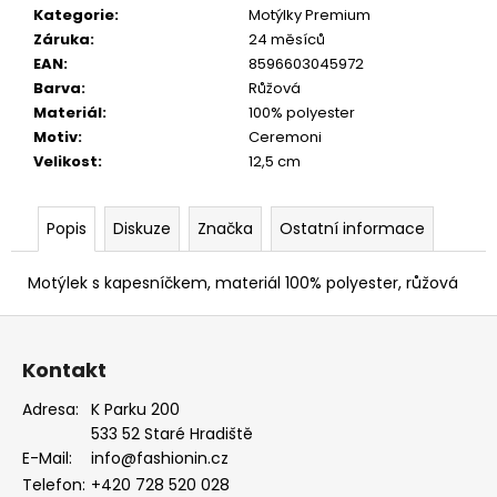
EUKALYPTOVÁ,
Kategorie
:
Motýlky Premium
KOŇAKOVÁ
Záruka
:
24 měsíců
KŮŽE
EAN
:
8596603045972
886-
988169
Barva
:
Růžová
Materiál
:
100% polyester
1
679
Motiv
:
Ceremoni
Kč
Velikost
:
12,5 cm
Popis
Diskuze
Značka
Ostatní informace
Motýlek s kapesníčkem, materiál 100% polyester, růžová
Z
á
Kontakt
p
a
Adresa:
K Parku 200
533 52 Staré Hradiště
t
E-Mail:
info@fashionin.cz
í
Telefon:
+420 728 520 028