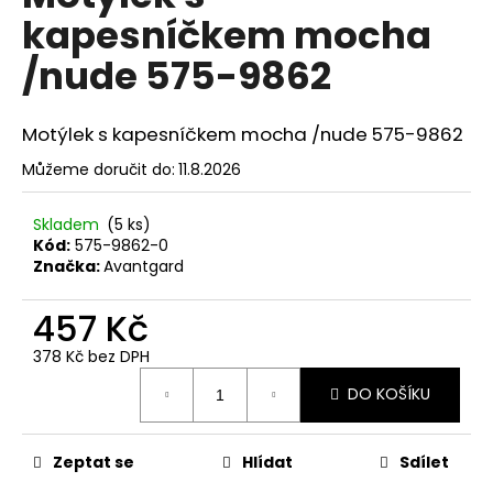
č
je
kapesníčkem mocha
0,0
u
z
j
/nude 575-9862
5
e
hvězdiček.
m
e
Motýlek s kapesníčkem mocha /nude 575-9862
Můžeme doručit do:
11.8.2026
SET
LÁTKOVÉ
Skladem
(5 ks)
ŠLE
Y
Kód:
575-9862-0
S
Značka:
Avantgard
KOŽENÝM
STŘEDEM
457 Kč
A
ZAPÍNÁNÍM
NA
378 Kč bez DPH
KLIPY
Měrná
-
DO KOŠÍKU
cena:
35
MM,
MOTÝLEK
Zeptat se
Hlídat
Sdílet
A
KAPESNÍČEK