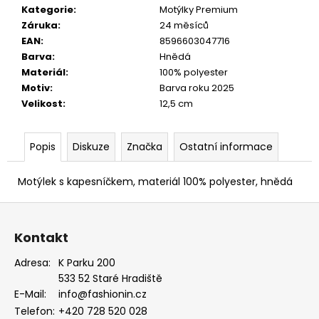
EUKALYPTOVÁ,
Kategorie
:
Motýlky Premium
KOŇAKOVÁ
Záruka
:
24 měsíců
KŮŽE
EAN
:
8596603047716
886-
988169
Barva
:
Hnědá
Materiál
:
100% polyester
1
679
Motiv
:
Barva roku 2025
Kč
Velikost
:
12,5 cm
Popis
Diskuze
Značka
Ostatní informace
Motýlek s kapesníčkem, materiál 100% polyester, hnědá
Z
á
Kontakt
p
a
Adresa:
K Parku 200
533 52 Staré Hradiště
t
E-Mail:
info@fashionin.cz
í
Telefon:
+420 728 520 028