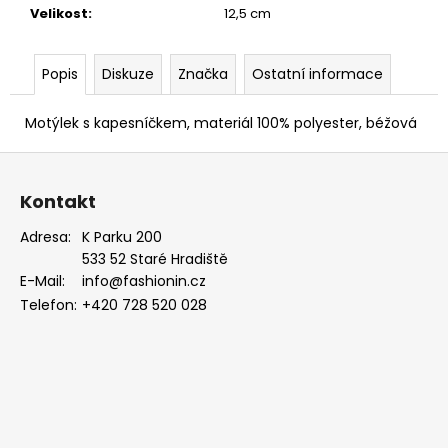
MODRÁ,
Velikost
:
12,5 cm
KOŇAKOVÁ
KŮŽE
886-
Popis
Diskuze
Značka
Ostatní informace
2244369
1
Motýlek s kapesníčkem, materiál 100% polyester, béžová
754
Kč
Z
á
Kontakt
p
a
Adresa:
K Parku 200
533 52 Staré Hradiště
t
E-Mail:
info@fashionin.cz
í
Telefon:
+420 728 520 028