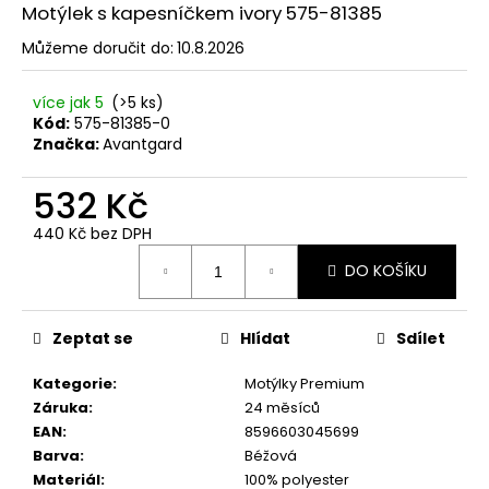
č
Motýlek s kapesníčkem ivory 575-81385
u
j
Můžeme doručit do:
10.8.2026
e
m
více jak 5
(>5 ks)
e
Kód:
575-81385-0
Značka:
Avantgard
SET
532 Kč
LÁTKOVÉ
ŠLE
440 Kč bez DPH
Y
Měrná
S
DO KOŠÍKU
cena:
KOŽENÝM
STŘEDEM
A
ZAPÍNÁNÍM
Zeptat se
Hlídat
Sdílet
NA
KLIPY
Kategorie
:
Motýlky Premium
-
Záruka
:
24 měsíců
35
MM,
EAN
:
8596603045699
MOTÝLEK
Barva
:
Béžová
A
Materiál
:
100% polyester
KAPESNÍČEK