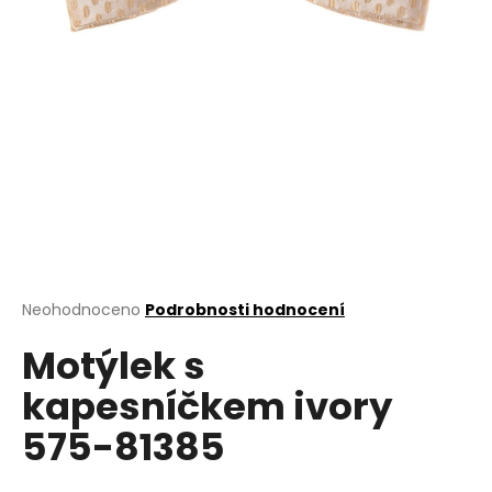
a
j
í
t
?
HLEDAT
Průměrné
Neohodnoceno
Podrobnosti hodnocení
hodnocení
D
Motýlek s
produktu
o
je
kapesníčkem ivory
0,0
p
z
o
575-81385
5
r
hvězdiček.
u