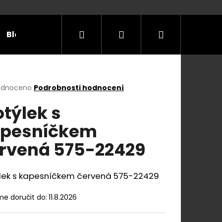
Hledat
Přihlášení
Nákupní
Blog
Příležitosti
Velikostní tabulky
Do
košík
rné
odnoceno
Podrobnosti hodnocení
cení
týlek s
ktu
pesníčkem
rvená 575-22429
ček.
lek s kapesníčkem červená 575-22429
e doručit do:
11.8.2026
E Y S KOŽENÝM