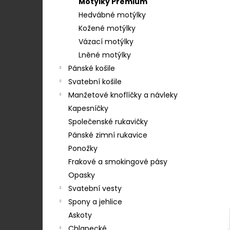
STŘEDEM A ZAPÍNÁNÍM NA KLIPY - 35
Motýlky Premium
e
MM, MOTÝLEK A KAPESNÍČEK MODRÁ,
Hedvábné motýlky
KOŇAKOVÁ KŮŽE 886-2244369
l
Kožené motýlky
1 754 Kč
Vázací motýlky
Lněné motýlky
Pánské košile
Svatební košile
Manžetové knoflíčky a návleky
Kapesníčky
Společenské rukavičky
Pánské zimní rukavice
Ponožky
Frakové a smokingové pásy
Opasky
Svatební vesty
Spony a jehlice
Askoty
Chlapecké