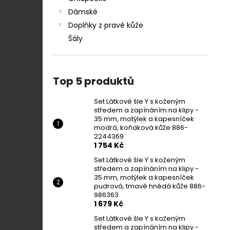
Dámské
Doplňky z pravé kůže
Šály
Top 5 produktů
Set Látkové šle Y s koženým
středem a zapínáním na klipy -
35 mm, motýlek a kapesníček
modrá, koňaková kůže 886-
2244369
1 754 Kč
Set Látkové šle Y s koženým
středem a zapínáním na klipy -
35 mm, motýlek a kapesníček
pudrová, tmavě hnědá kůže 886-
986363
1 679 Kč
Set Látkové šle Y s koženým
středem a zapínáním na klipy -