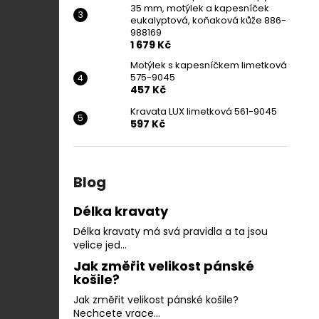
35 mm, motýlek a kapesníček
eukalyptová, koňaková kůže 886-
988169
1 679 Kč
Motýlek s kapesníčkem limetková
575-9045
457 Kč
Kravata LUX limetková 561-9045
597 Kč
Blog
Délka kravaty
Délka kravaty má svá pravidla a ta jsou
velice jed...
Jak změřit velikost pánské
košile?
Jak změřit velikost pánské košile?
Nechcete vrace...