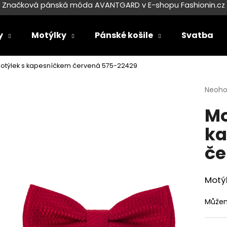
Značková pánská móda AVANTGARD v E-shopu Fashionin.cz
y
Motýlky
Pánské košile
Svatba
Co potřebujete najít?
otýlek s kapesníčkem červená 575-22429
Průmě
Neoh
HLEDAT
hodno
Mo
produ
je
ka
0,0
Doporučujeme
z
če
5
hvězdi
Motý
Můžem
SET LÁTKOVÉ ŠLE Y S KOŽENÝM
SET LÁTKOVÉ ŠL