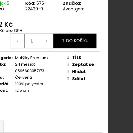
ÁNÍM NA KLIPY - 35
jak 5
Kód:
575-
Značka:
KAPESNÍČEK
ks)
22429-0
Avantgard
KOŇAKOVÁ KŮŽE 886-
2 Kč
Kč bez DPH
ná
DO KOŠÍKU
:
Tisk
gorie
:
Motýlky Premium
ka
:
24 měsíců
Zeptat se
8596603057173
Hlídat
va
:
Červená
Sdílet
riál
:
100% polyester
kost
:
12,5 cm