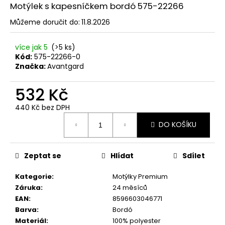
č
Motýlek s kapesníčkem bordó 575-22266
u
j
Můžeme doručit do:
11.8.2026
e
m
více jak 5
(>5 ks)
e
Kód:
575-22266-0
Značka:
Avantgard
SET
532 Kč
LÁTKOVÉ
ŠLE
440 Kč bez DPH
Y
Měrná
S
DO KOŠÍKU
cena:
KOŽENÝM
STŘEDEM
A
ZAPÍNÁNÍM
Zeptat se
Hlídat
Sdílet
NA
KLIPY
Kategorie
:
Motýlky Premium
-
Záruka
:
24 měsíců
35
MM,
EAN
:
8596603046771
MOTÝLEK
Barva
:
Bordó
A
Materiál
:
100% polyester
KAPESNÍČEK