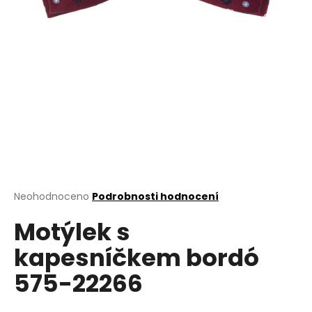
a
j
í
t
?
HLEDAT
Průměrné
Neohodnoceno
Podrobnosti hodnocení
hodnocení
D
Motýlek s
produktu
o
je
kapesníčkem bordó
0,0
p
z
o
575-22266
5
r
hvězdiček.
u