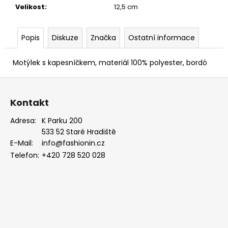
EUKALYPTOVÁ,
Velikost
:
12,5 cm
KOŇAKOVÁ
KŮŽE
886-
Popis
Diskuze
Značka
Ostatní informace
988169
1
Motýlek s kapesníčkem, materiál 100% polyester, bordó
679
Kč
Z
á
Kontakt
p
a
Adresa:
K Parku 200
533 52 Staré Hradiště
t
E-Mail:
info@fashionin.cz
í
Telefon:
+420 728 520 028