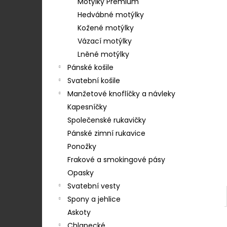
STŘEDEM A ZAPÍNÁNÍM NA KLIPY - 35
Motýlky Premium
e
MM, MOTÝLEK A KAPESNÍČEK MODRÁ,
Hedvábné motýlky
KOŇAKOVÁ KŮŽE 886-2244369
l
Kožené motýlky
1 754 Kč
Vázací motýlky
Lněné motýlky
Pánské košile
Svatební košile
Manžetové knoflíčky a návleky
Kapesníčky
Společenské rukavičky
Pánské zimní rukavice
Ponožky
Frakové a smokingové pásy
Opasky
Svatební vesty
Spony a jehlice
Askoty
Chlapecké