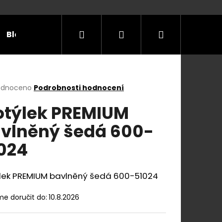
Hledat
Přihlášení
Nákupní
Blog
Příležitosti
Velikostní tabulky
Do
košík
rné
odnoceno
Podrobnosti hodnocení
cení
týlek PREMIUM
ktu
vlněný šedá 600-
024
ček.
lek PREMIUM bavlněný šedá 600-51024
e doručit do:
10.8.2026
E Y S KOŽENÝM