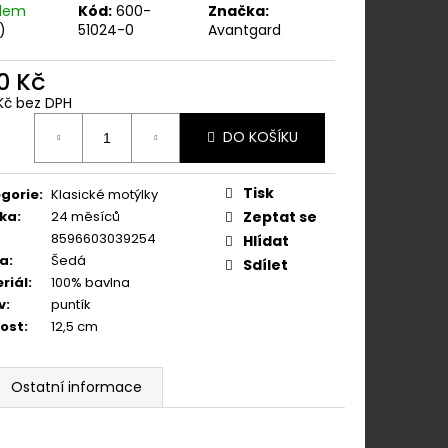
ÁNÍM NA KLIPY - 35
adem
Kód:
600-
Značka:
KAPESNÍČEK
)
51024-0
Avantgard
KOŇAKOVÁ KŮŽE 886-
0 Kč
Kč bez DPH
ná
DO KOŠÍKU
:
Tisk
gorie
:
Klasické motýlky
ka
:
24 měsíců
Zeptat se
8596603039254
Hlídat
va
:
Šedá
Sdílet
riál
:
100% bavlna
v
:
puntík
kost
:
12,5 cm
Ostatní informace