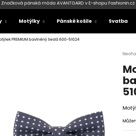
Značková pánská móda AVANTGARD v E-shopu Fashionin.cz
y
Motýlky
Pánské košile
Svatba
Co potřebujete najít?
otýlek PREMIUM bavlněný šedá 600-51024
Průmě
Neoh
HLEDAT
hodno
Mo
produ
je
ba
0,0
Doporučujeme
z
51
5
hvězdi
Motý
Můžem
SET LÁTKOVÉ ŠLE Y S KOŽENÝM
SET LÁTKOVÉ ŠL