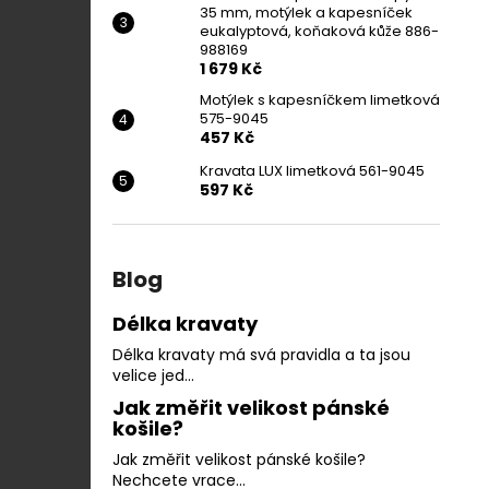
35 mm, motýlek a kapesníček
eukalyptová, koňaková kůže 886-
988169
1 679 Kč
Motýlek s kapesníčkem limetková
575-9045
457 Kč
Kravata LUX limetková 561-9045
597 Kč
Blog
Délka kravaty
Délka kravaty má svá pravidla a ta jsou
velice jed...
Jak změřit velikost pánské
košile?
Jak změřit velikost pánské košile?
Nechcete vrace...