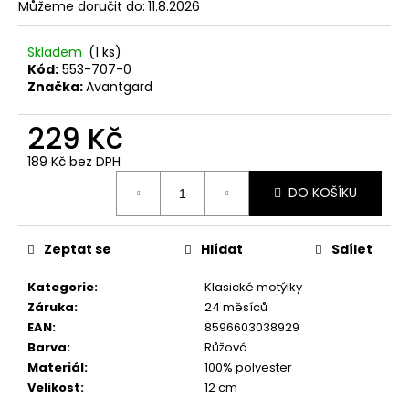
č
Můžeme doručit do:
11.8.2026
u
j
Skladem
(1 ks)
e
Kód:
553-707-0
m
Značka:
Avantgard
e
229 Kč
SET
189 Kč bez DPH
LÁTKOVÉ
Měrná
ŠLE
DO KOŠÍKU
cena:
Y
S
KOŽENÝM
STŘEDEM
Zeptat se
Hlídat
Sdílet
A
ZAPÍNÁNÍM
Kategorie
:
Klasické motýlky
NA
Záruka
:
24 měsíců
KLIPY
-
EAN
:
8596603038929
35
Barva
:
Růžová
MM,
Materiál
:
100% polyester
MOTÝLEK
Velikost
:
12 cm
A
KAPESNÍČEK