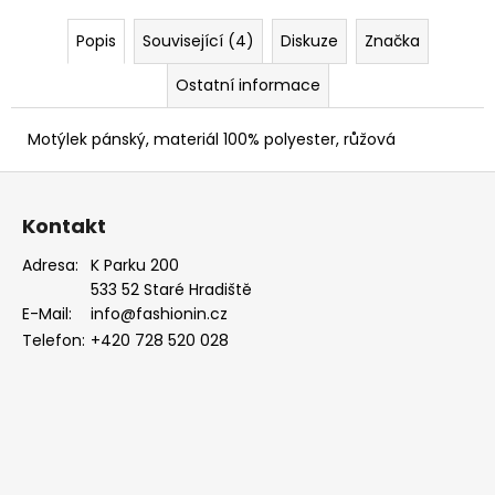
PUDROVÁ,
TMAVĚ
Popis
Související (4)
Diskuze
Značka
HNĚDÁ
KŮŽE
Ostatní informace
886-
986363
1
Motýlek pánský, materiál 100% polyester, růžová
679
Kč
Z
á
Kontakt
p
a
Adresa:
K Parku 200
533 52 Staré Hradiště
t
E-Mail:
info@fashionin.cz
í
Telefon:
+420 728 520 028