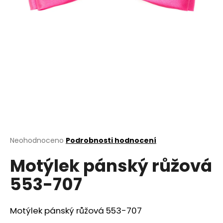
a
j
í
t
?
HLEDAT
Průměrné
Neohodnoceno
Podrobnosti hodnocení
hodnocení
D
Motýlek pánský růžová
produktu
o
je
553-707
0,0
p
z
o
5
r
hvězdiček.
Motýlek pánský růžová 553-707
u