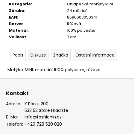
MODRÁ,
Kategorie
:
Chlapecké motýlky MINI
KOŇAKOVÁ
Záruka
:
24 měsíců
KŮŽE
EAN
:
8596603050341
886-
2244369
Barva
:
Růžová
Materiál
:
100% polyester
1
754
Velikost
:
7 cm
Kč
Popis
Diskuze
Značka
Ostatní informace
Motýlek MINI, materiál 100% polyester, růžová
Z
á
Kontakt
p
a
Adresa:
K Parku 200
533 52 Staré Hradiště
t
E-Mail:
info@fashionin.cz
í
Telefon:
+420 728 520 028