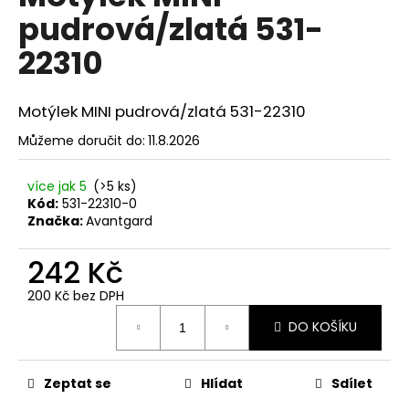
č
je
pudrová/zlatá 531-
0,0
u
z
j
22310
5
e
hvězdiček.
m
e
Motýlek MINI pudrová/zlatá 531-22310
Můžeme doručit do:
11.8.2026
SET
LÁTKOVÉ
více jak 5
(>5 ks)
ŠLE
Y
Kód:
531-22310-0
S
Značka:
Avantgard
KOŽENÝM
STŘEDEM
242 Kč
A
ZAPÍNÁNÍM
NA
200 Kč bez DPH
KLIPY
Měrná
-
DO KOŠÍKU
cena:
35
MM,
MOTÝLEK
Zeptat se
Hlídat
Sdílet
A
KAPESNÍČEK