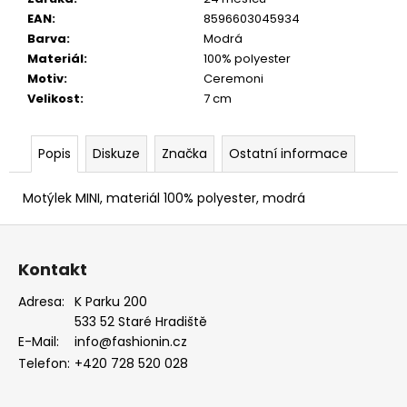
MODRÁ,
EAN
:
8596603045934
KOŇAKOVÁ
Barva
:
Modrá
KŮŽE
886-
Materiál
:
100% polyester
2244369
Motiv
:
Ceremoni
1
Velikost
:
7 cm
754
Kč
Popis
Diskuze
Značka
Ostatní informace
Motýlek MINI, materiál 100% polyester, modrá
Z
á
Kontakt
p
a
Adresa:
K Parku 200
533 52 Staré Hradiště
t
E-Mail:
info@fashionin.cz
í
Telefon:
+420 728 520 028