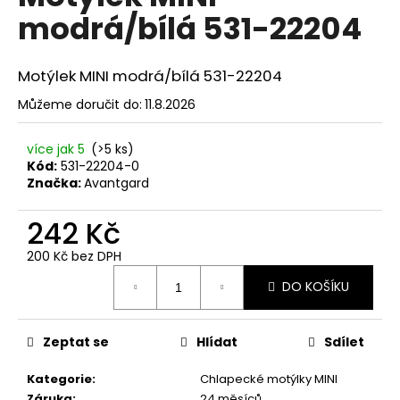
č
je
modrá/bílá 531-22204
0,0
u
z
j
5
e
hvězdiček.
Motýlek MINI modrá/bílá 531-22204
m
e
Můžeme doručit do:
11.8.2026
více jak 5
(>5 ks)
SET
Kód:
531-22204-0
LÁTKOVÉ
ŠLE
Značka:
Avantgard
Y
S
242 Kč
KOŽENÝM
STŘEDEM
200 Kč bez DPH
A
Měrná
ZAPÍNÁNÍM
DO KOŠÍKU
NA
cena:
KLIPY
-
35
Zeptat se
Hlídat
Sdílet
MM,
MOTÝLEK
Kategorie
:
Chlapecké motýlky MINI
A
KAPESNÍČEK
Záruka
:
24 měsíců