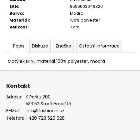
EUKALYPTOVÁ,
EAN
:
8596603046320
KOŇAKOVÁ
Barva
:
Modrá
KŮŽE
886-
Materiál
:
100% polyester
988169
Velikost
:
7 cm
1
679
Kč
Popis
Diskuze
Značka
Ostatní informace
Motýlek MINI, materiál 100% polyester, modrá
Z
á
Kontakt
p
a
Adresa:
K Parku 200
533 52 Staré Hradiště
t
E-Mail:
info@fashionin.cz
í
Telefon:
+420 728 520 028