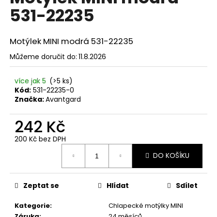
č
je
531-22235
0,0
u
z
j
5
e
hvězdiček.
Motýlek MINI modrá 531-22235
m
e
Můžeme doručit do:
11.8.2026
více jak 5
(>5 ks)
SET
Kód:
531-22235-0
LÁTKOVÉ
ŠLE
Značka:
Avantgard
Y
S
242 Kč
KOŽENÝM
STŘEDEM
200 Kč bez DPH
A
Měrná
ZAPÍNÁNÍM
DO KOŠÍKU
NA
cena:
KLIPY
-
35
Zeptat se
Hlídat
Sdílet
MM,
MOTÝLEK
Kategorie
:
Chlapecké motýlky MINI
A
KAPESNÍČEK
Záruka
:
24 měsíců