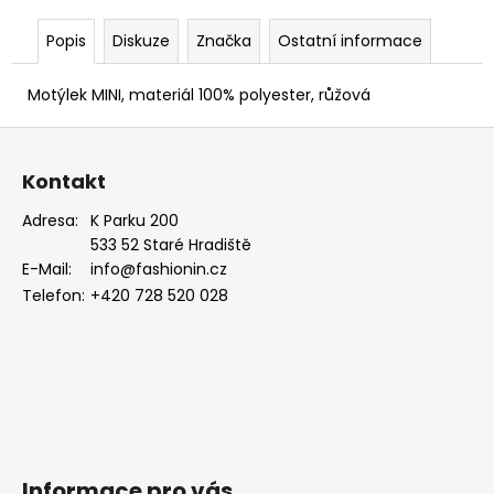
EUKALYPTOVÁ,
KOŇAKOVÁ
Popis
Diskuze
Značka
Ostatní informace
KŮŽE
886-
988169
Motýlek MINI, materiál 100% polyester, růžová
1
Z
679
Kč
á
Kontakt
p
a
Adresa:
K Parku 200
533 52 Staré Hradiště
t
E-Mail:
info@fashionin.cz
í
Telefon:
+420 728 520 028
Informace pro vás