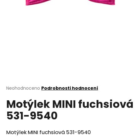
a
j
í
t
?
HLEDAT
Průměrné
Neohodnoceno
Podrobnosti hodnocení
hodnocení
D
Motýlek MINI fuchsiová
produktu
o
je
531-9540
0,0
p
z
o
5
r
hvězdiček.
Motýlek MINI fuchsiová 531-9540
u