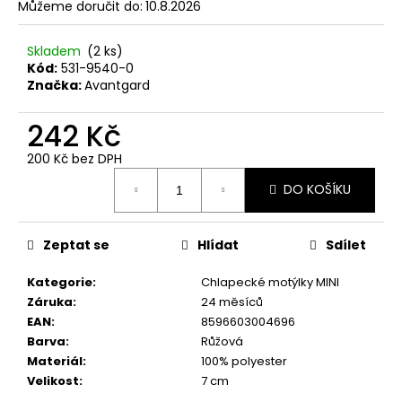
č
Můžeme doručit do:
10.8.2026
u
j
Skladem
(2 ks)
e
Kód:
531-9540-0
m
Značka:
Avantgard
e
242 Kč
SET
200 Kč bez DPH
LÁTKOVÉ
Měrná
ŠLE
DO KOŠÍKU
cena:
Y
S
KOŽENÝM
STŘEDEM
Zeptat se
Hlídat
Sdílet
A
ZAPÍNÁNÍM
Kategorie
:
Chlapecké motýlky MINI
NA
Záruka
:
24 měsíců
KLIPY
-
EAN
:
8596603004696
35
Barva
:
Růžová
MM,
Materiál
:
100% polyester
MOTÝLEK
Velikost
:
7 cm
A
KAPESNÍČEK