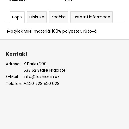
Popis
Diskuze
Značka
Ostatní informace
Motýlek MINI, materiál 100% polyester, růžová
Z
á
Kontakt
p
a
Adresa:
K Parku 200
533 52 Staré Hradiště
t
E-Mail:
info@fashionin.cz
í
Telefon:
+420 728 520 028