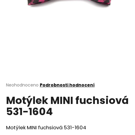
a
j
í
t
?
HLEDAT
Průměrné
Neohodnoceno
Podrobnosti hodnocení
hodnocení
D
Motýlek MINI fuchsiová
produktu
o
je
531-1604
0,0
p
z
o
5
r
hvězdiček.
Motýlek MINI fuchsiová 531-1604
u