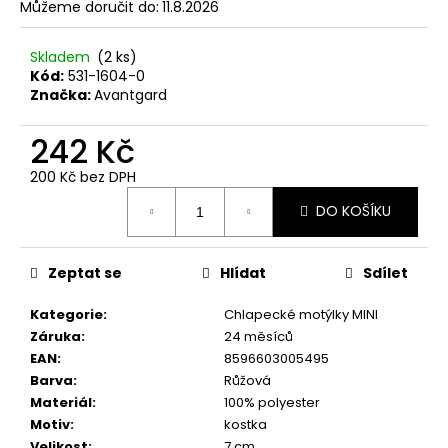
č
Můžeme doručit do:
11.8.2026
u
j
Skladem
(2 ks)
e
Kód:
531-1604-0
m
Značka:
Avantgard
e
242 Kč
MOTÝLEK
200 Kč bez DPH
S
Měrná
KAPESNÍČKEM
DO KOŠÍKU
cena:
LIMETKOVÁ
575-
9045
Zeptat se
Hlídat
Sdílet
457
Kč
Kategorie
:
Chlapecké motýlky MINI
Záruka
:
24 měsíců
EAN
:
8596603005495
Barva
:
Růžová
Materiál
:
100% polyester
Motiv
:
kostka
Velikost
:
7 cm