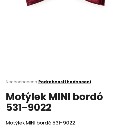
a
j
í
t
?
HLEDAT
Průměrné
Neohodnoceno
Podrobnosti hodnocení
hodnocení
D
Motýlek MINI bordó
produktu
o
je
531-9022
0,0
p
z
o
5
r
hvězdiček.
Motýlek MINI bordó 531-9022
u