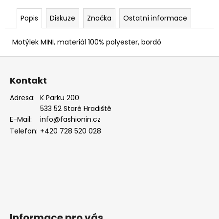
EUKALYPTOVÁ,
KOŇAKOVÁ
Popis
Diskuze
Značka
Ostatní informace
KŮŽE
886-
988169
Motýlek MINI, materiál 100% polyester, bordó
1
Z
679
Kč
á
Kontakt
p
a
Adresa:
K Parku 200
533 52 Staré Hradiště
t
E-Mail:
info@fashionin.cz
í
Telefon:
+420 728 520 028
Informace pro vás