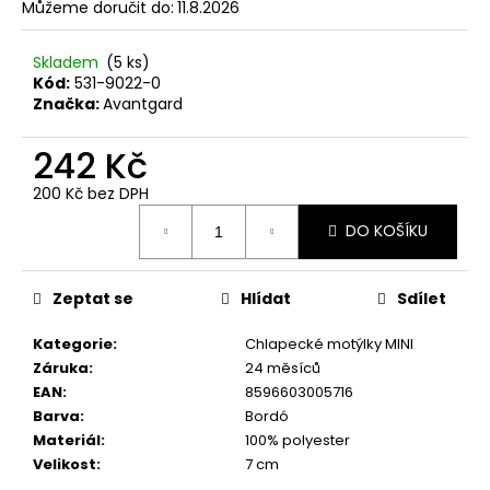
č
Můžeme doručit do:
11.8.2026
u
j
Skladem
(5 ks)
e
Kód:
531-9022-0
m
Značka:
Avantgard
e
242 Kč
SET
200 Kč bez DPH
LÁTKOVÉ
Měrná
ŠLE
DO KOŠÍKU
cena:
Y
S
KOŽENÝM
STŘEDEM
Zeptat se
Hlídat
Sdílet
A
ZAPÍNÁNÍM
Kategorie
:
Chlapecké motýlky MINI
NA
Záruka
:
24 měsíců
KLIPY
-
EAN
:
8596603005716
35
Barva
:
Bordó
MM,
Materiál
:
100% polyester
MOTÝLEK
Velikost
:
7 cm
A
KAPESNÍČEK