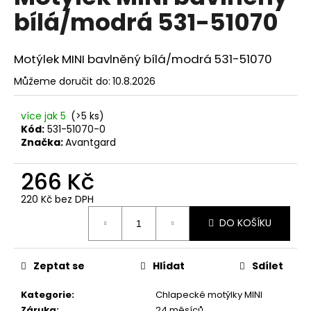
č
je
bílá/modrá 531-51070
0,0
u
z
j
5
e
hvězdiček.
Motýlek MINI bavlněný bílá/modrá 531-51070
m
e
Můžeme doručit do:
10.8.2026
více jak 5
(>5 ks)
KAPESNÍČEK
Kód:
531-51070-0
DO
SAKA
Značka:
Avantgard
LUX
LILA
266 Kč
/
FIALOVÁ
220 Kč bez DPH
583-
Měrná
22439
DO KOŠÍKU
cena:
199
Kč
Zeptat se
Hlídat
Sdílet
Kategorie
:
Chlapecké motýlky MINI
Záruka
:
24 měsíců