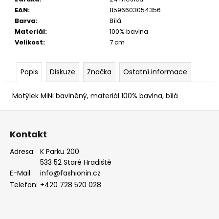
EAN
:
8596603054356
Barva
:
Bílá
Materiál
:
100% bavlna
Velikost
:
7 cm
Popis
Diskuze
Značka
Ostatní informace
Motýlek MINI bavlněný, materiál 100% bavlna, bílá
Z
á
Kontakt
p
a
Adresa:
K Parku 200
533 52 Staré Hradiště
t
E-Mail:
info@fashionin.cz
í
Telefon:
+420 728 520 028