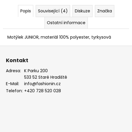
Popis
Související (4)
Diskuze
Značka
Ostatní informace
Motýlek JUNIOR, materiál 100% polyester, tyrkysová
Z
á
Kontakt
p
a
Adresa:
K Parku 200
533 52 Staré Hradiště
t
E-Mail:
info@fashionin.cz
í
Telefon:
+420 728 520 028