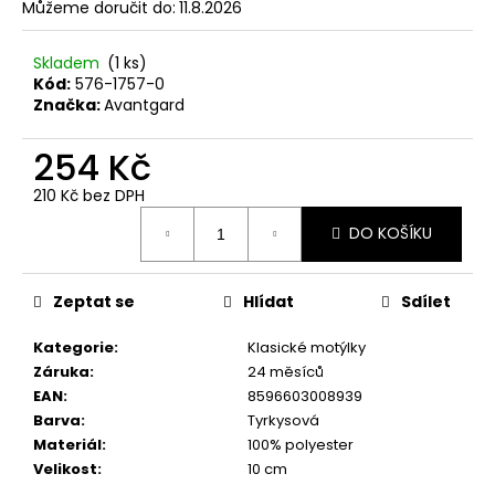
č
Můžeme doručit do:
11.8.2026
u
j
Skladem
(1 ks)
e
Kód:
576-1757-0
m
Značka:
Avantgard
e
254 Kč
KRAVATA
210 Kč bez DPH
LUX
Měrná
LIMETKOVÁ
DO KOŠÍKU
cena:
561-
9045
597
Zeptat se
Hlídat
Sdílet
Kč
Kategorie
:
Klasické motýlky
Záruka
:
24 měsíců
EAN
:
8596603008939
Barva
:
Tyrkysová
Materiál
:
100% polyester
Velikost
:
10 cm