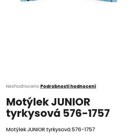
a
j
í
t
?
HLEDAT
Průměrné
Neohodnoceno
Podrobnosti hodnocení
hodnocení
D
Motýlek JUNIOR
produktu
o
je
tyrkysová 576-1757
0,0
p
z
o
5
r
hvězdiček.
Motýlek JUNIOR tyrkysová 576-1757
u