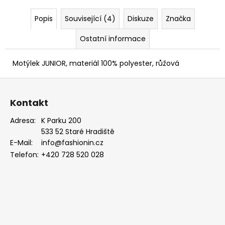
Popis
Související (4)
Diskuze
Značka
Ostatní informace
Motýlek JUNIOR, materiál 100% polyester, růžová
Z
á
Kontakt
p
a
Adresa:
K Parku 200
533 52 Staré Hradiště
t
E-Mail:
info@fashionin.cz
í
Telefon:
+420 728 520 028