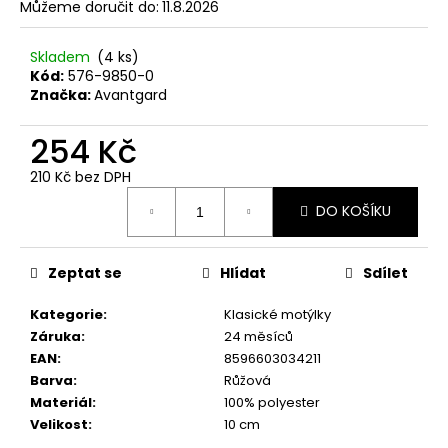
č
Můžeme doručit do:
11.8.2026
u
j
Skladem
(4 ks)
e
Kód:
576-9850-0
m
Značka:
Avantgard
e
254 Kč
MOTÝLEK
210 Kč bez DPH
S
Měrná
KAPESNÍČKEM
DO KOŠÍKU
cena:
LIMETKOVÁ
575-
9045
Zeptat se
Hlídat
Sdílet
457
Kč
Kategorie
:
Klasické motýlky
Záruka
:
24 měsíců
EAN
:
8596603034211
Barva
:
Růžová
Materiál
:
100% polyester
Velikost
:
10 cm