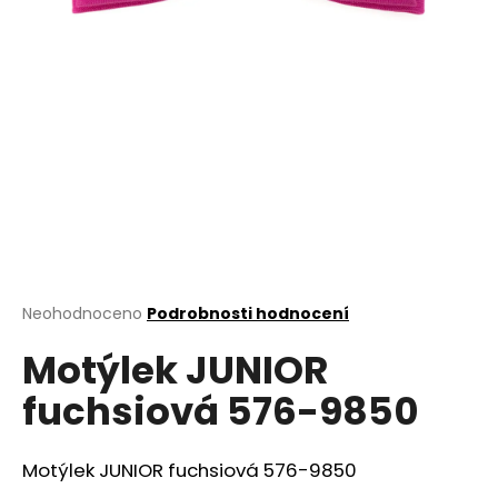
a
j
í
t
?
HLEDAT
Průměrné
Neohodnoceno
Podrobnosti hodnocení
hodnocení
D
Motýlek JUNIOR
produktu
o
je
fuchsiová 576-9850
0,0
p
z
o
5
r
hvězdiček.
Motýlek JUNIOR fuchsiová 576-9850
u