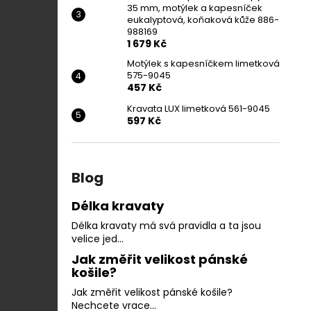
35 mm, motýlek a kapesníček
eukalyptová, koňaková kůže 886-
988169
1 679 Kč
Motýlek s kapesníčkem limetková
575-9045
457 Kč
Kravata LUX limetková 561-9045
597 Kč
Blog
Délka kravaty
Délka kravaty má svá pravidla a ta jsou
velice jed...
Jak změřit velikost pánské
košile?
Jak změřit velikost pánské košile?
Nechcete vrace...