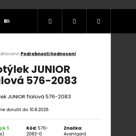
Hledat
Přihlášení
Nákupní
Blog
Příležitosti
Velikostní tabulky
Do
košík
rné
odnoceno
Podrobnosti hodnocení
cení
týlek JUNIOR
ktu
alová 576-2083
ček.
lek JUNIOR fialová 576-2083
e doručit do:
10.8.2026
jak 5
Kód:
576-
Značka:
E Y S KOŽENÝM
ks)
2083-0
Avantgard