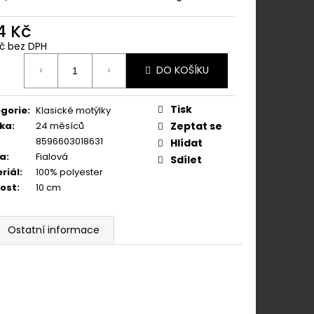
ÁNÍM NA KLIPY - 35
KAPESNÍČEK
KOŇAKOVÁ KŮŽE 886-
4 Kč
Kč bez DPH
ná
DO KOŠÍKU
:
Tisk
gorie
:
Klasické motýlky
ka
:
24 měsíců
Zeptat se
8596603018631
Hlídat
va
:
Fialová
Sdílet
riál
:
100% polyester
kost
:
10 cm
Ostatní informace