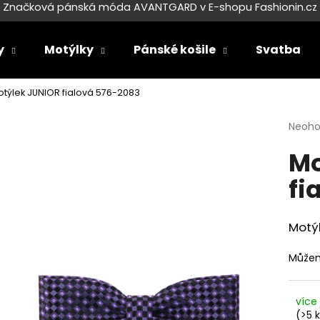
Značková pánská móda AVANTGARD v E-shopu Fashionin.cz
y
Motýlky
Pánské košile
Svatba
Co potřebujete najít?
týlek JUNIOR fialová 576-2083
Průmě
Neoh
HLEDAT
hodno
Mo
produ
je
fi
0,0
Doporučujeme
z
5
hvězdi
Motý
Můžem
více 
SET LÁTKOVÉ ŠLE Y S KOŽENÝM
SET LÁTKOVÉ ŠL
(>5 