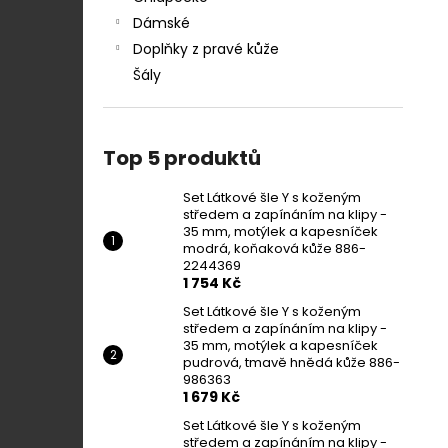
Dámské
Doplňky z pravé kůže
Šály
Top 5 produktů
Set Látkové šle Y s koženým
středem a zapínáním na klipy -
35 mm, motýlek a kapesníček
modrá, koňaková kůže 886-
2244369
1 754 Kč
Set Látkové šle Y s koženým
středem a zapínáním na klipy -
35 mm, motýlek a kapesníček
pudrová, tmavě hnědá kůže 886-
986363
1 679 Kč
Set Látkové šle Y s koženým
středem a zapínáním na klipy -