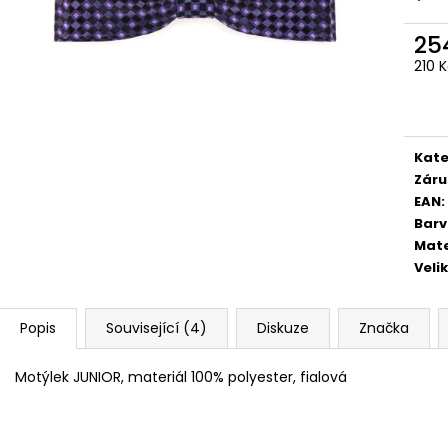
STŘEDEM A ZAPÍNÁNÍM NA KLIPY - 35
STŘEDEM A ZAPÍN
MM, MOTÝLEK A KAPESNÍČEK PUDROVÁ,
MM, MOTÝLEK A 
TMAVĚ HNĚDÁ KŮŽE 886-986363
EUKALYPTOVÁ, 
25
988169
1 679 Kč
210 
1 679 Kč
Měr
cena
Kate
Záru
EAN
:
Bar
Mate
Veli
Popis
Související (4)
Diskuze
Značka
Motýlek JUNIOR, materiál 100% polyester, fialová