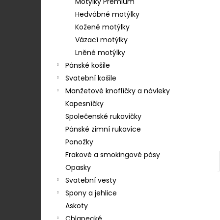
STŘEDEM A ZAPÍNÁNÍM NA KLIPY - 35
Motýlky Premium
e
MM, MOTÝLEK A KAPESNÍČEK MODRÁ,
Hedvábné motýlky
KOŇAKOVÁ KŮŽE 886-2244369
l
Kožené motýlky
1 754 Kč
Vázací motýlky
Lněné motýlky
Pánské košile
Svatební košile
Manžetové knoflíčky a návleky
Kapesníčky
Společenské rukavičky
Pánské zimní rukavice
Ponožky
Frakové a smokingové pásy
Opasky
Svatební vesty
Spony a jehlice
Askoty
Chlapecké