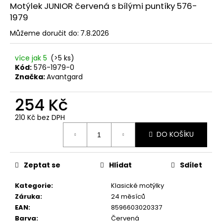
č
Motýlek JUNIOR červená s bílými puntíky 576-
u
1979
j
e
Můžeme doručit do:
7.8.2026
m
e
více jak 5
(>5 ks)
Kód:
576-1979-0
Značka:
Avantgard
KAPESNÍČEK
DO
254 Kč
SAKA
LUX
210 Kč bez DPH
LILA
Měrná
/
DO KOŠÍKU
FIALOVÁ
cena:
583-
22439
Zeptat se
Hlídat
Sdílet
199
Kč
Kategorie
:
Klasické motýlky
Záruka
:
24 měsíců
EAN
:
8596603020337
Barva
:
Červená