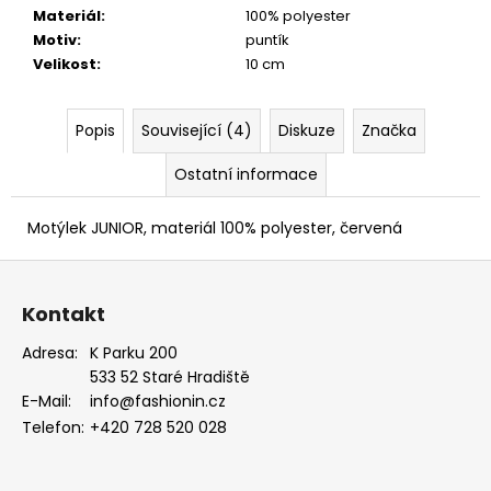
Materiál
:
100% polyester
Motiv
:
puntík
Velikost
:
10 cm
Popis
Související (4)
Diskuze
Značka
Ostatní informace
Motýlek JUNIOR, materiál 100% polyester, červená
Z
á
Kontakt
p
a
Adresa:
K Parku 200
533 52 Staré Hradiště
t
E-Mail:
info@fashionin.cz
í
Telefon:
+420 728 520 028