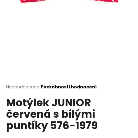
a
j
í
t
?
HLEDAT
Průměrné
Neohodnoceno
Podrobnosti hodnocení
hodnocení
D
Motýlek JUNIOR
produktu
o
je
červená s bílými
0,0
p
z
o
puntíky 576-1979
5
r
hvězdiček.
u