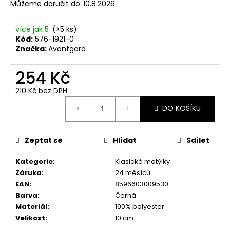
č
Můžeme doručit do:
10.8.2026
u
j
více jak 5
(>5 ks)
e
Kód:
576-1921-0
m
Značka:
Avantgard
e
254 Kč
SET
210 Kč bez DPH
LÁTKOVÉ
Měrná
ŠLE
DO KOŠÍKU
cena:
Y
S
KOŽENÝM
STŘEDEM
Zeptat se
Hlídat
Sdílet
A
ZAPÍNÁNÍM
Kategorie
:
Klasické motýlky
NA
Záruka
:
24 měsíců
KLIPY
-
EAN
:
8596603009530
35
Barva
:
Černá
MM,
Materiál
:
100% polyester
MOTÝLEK
Velikost
:
10 cm
A
KAPESNÍČEK