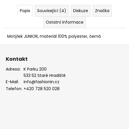
MODRÁ,
KOŇAKOVÁ
Popis
Související (4)
Diskuze
Značka
KŮŽE
886-
Ostatní informace
2244369
1
754
Motýlek JUNIOR, materiál 100% polyester, černá
Kč
Z
á
Kontakt
p
a
Adresa:
K Parku 200
533 52 Staré Hradiště
t
E-Mail:
info@fashionin.cz
í
Telefon:
+420 728 520 028