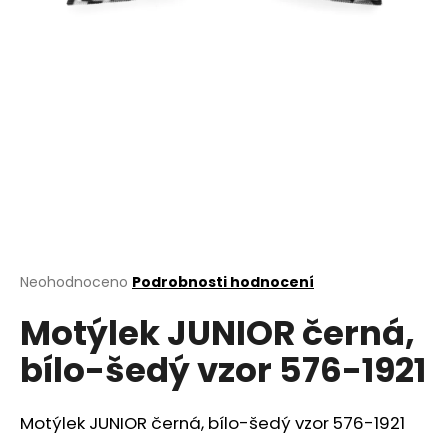
a
j
í
t
?
HLEDAT
Průměrné
Neohodnoceno
Podrobnosti hodnocení
hodnocení
D
Motýlek JUNIOR černá,
produktu
o
je
bílo-šedý vzor 576-1921
0,0
p
z
o
5
r
hvězdiček.
Motýlek JUNIOR černá, bílo-šedý vzor 576-1921
u