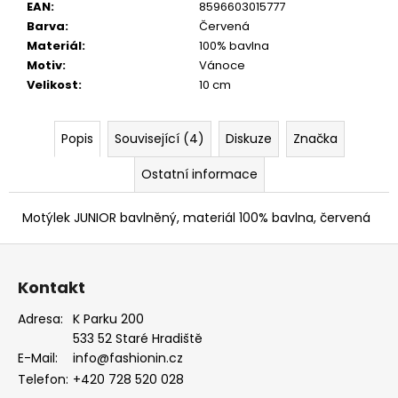
EAN
:
8596603015777
Barva
:
Červená
Materiál
:
100% bavlna
Motiv
:
Vánoce
Velikost
:
10 cm
Popis
Související (4)
Diskuze
Značka
Ostatní informace
Motýlek JUNIOR bavlněný, materiál 100% bavlna, červená
Z
á
Kontakt
p
a
Adresa:
K Parku 200
533 52 Staré Hradiště
t
E-Mail:
info@fashionin.cz
í
Telefon:
+420 728 520 028