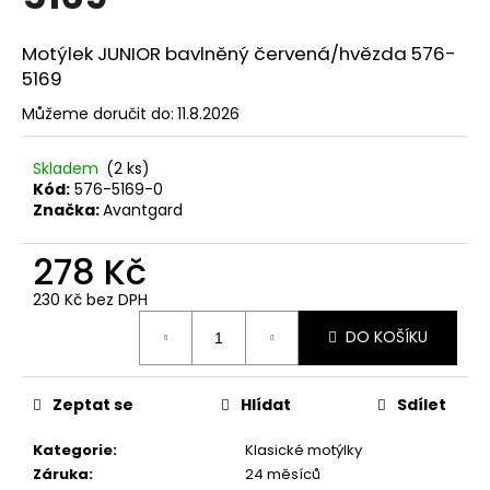
č
u
j
Motýlek JUNIOR bavlněný červená/hvězda 576-
e
5169
m
Můžeme doručit do:
11.8.2026
e
Skladem
(2 ks)
KRAVATA
Kód:
576-5169-0
LUX
Značka:
Avantgard
LIMETKOVÁ
561-
278 Kč
9045
597
230 Kč bez DPH
Kč
Měrná
DO KOŠÍKU
cena:
Zeptat se
Hlídat
Sdílet
Kategorie
:
Klasické motýlky
Záruka
:
24 měsíců