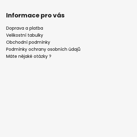
č
u
j
Informace pro vás
e
m
Doprava a platba
e
Velikostní tabulky
Obchodní podmínky
Podmínky ochrany osobních údajů
KRAVATA
Máte nějaké otázky ?
LUX
LIMETKOVÁ
561-
9045
597
Kč