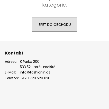
kategorie.
a
j
í
t
ZPĚT DO OBCHODU
?
Z
á
Kontakt
p
HLEDAT
a
Adresa:
K Parku 200
533 52 Staré Hradiště
t
E-Mail:
info@fashionin.cz
í
D
Telefon:
+420 728 520 028
o
p
o
r
u