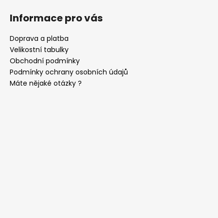
č
u
Informace pro vás
j
e
Doprava a platba
m
Velikostní tabulky
e
Obchodní podmínky
Podmínky ochrany osobních údajů
SET
Máte nějaké otázky ?
LÁTKOVÉ
ŠLE
Y
S
KOŽENÝM
STŘEDEM
A
ZAPÍNÁNÍM
NA
KLIPY
-
35
MM,
MOTÝLEK
A
KAPESNÍČEK