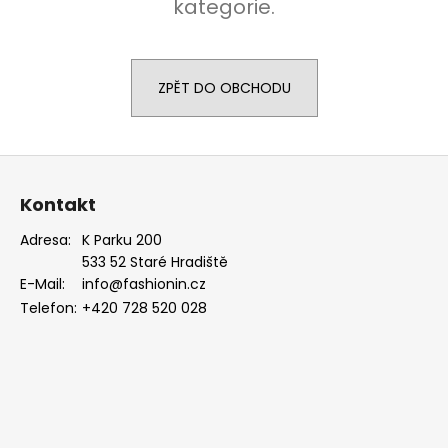
kategorie.
a
j
í
ZPĚT DO OBCHODU
t
?
Z
á
Kontakt
p
HLEDAT
a
Adresa:
K Parku 200
533 52 Staré Hradiště
t
E-Mail:
info@fashionin.cz
í
Telefon:
+420 728 520 028
D
o
p
o
r
u