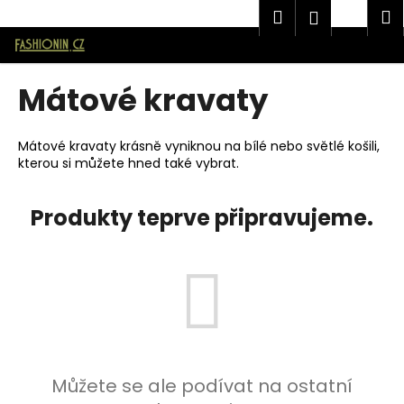
K
Značková pánská móda AVANTGARD v E-shopu Fashionin.cz
Hledat
Náku
M
Přihlášen
o
Přejít
Zpět
Zpět
košík
š
na
í
obsah
Mátové kravaty
C
k
o
p
Mátové kravaty krásně vyniknou na bílé nebo světlé košili,
kterou si můžete hned také vybrat.
o
t
ř
Produkty teprve připravujeme.
e
b
u
j
e
t
e
Můžete se ale podívat na ostatní
n