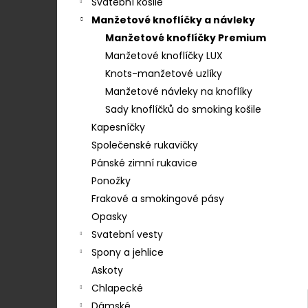
STŘEDEM A ZAPÍNÁNÍM NA KLIPY - 35
Svatební košile
e
MM, MOTÝLEK A KAPESNÍČEK MODRÁ,
Manžetové knoflíčky a návleky
KOŇAKOVÁ KŮŽE 886-2244369
l
Manžetové knoflíčky Premium
1 754 Kč
Manžetové knoflíčky LUX
Knots-manžetové uzlíky
Manžetové návleky na knoflíky
Sady knoflíčků do smoking košile
Kapesníčky
Společenské rukavičky
Pánské zimní rukavice
Ponožky
Frakové a smokingové pásy
Opasky
Svatební vesty
Spony a jehlice
Askoty
Chlapecké
Dámské