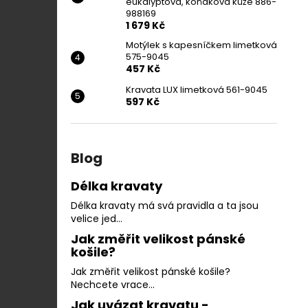
eukalyptová, koňaková kůže 886-
988169
1 679 Kč
Motýlek s kapesníčkem limetková
575-9045
457 Kč
Kravata LUX limetková 561-9045
597 Kč
Blog
Délka kravaty
Délka kravaty má svá pravidla a ta jsou
velice jed...
Jak změřit velikost pánské
košile?
Jak změřit velikost pánské košile?
Nechcete vrace...
Jak uvázat kravatu -