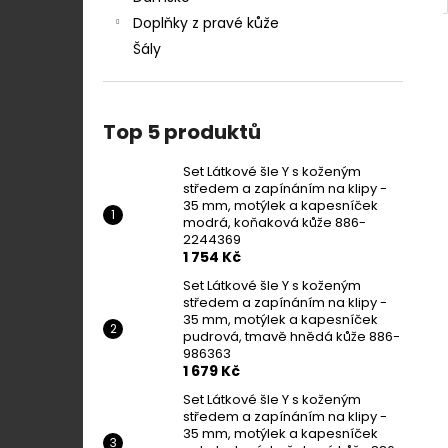
Doplňky z pravé kůže
Šály
Top 5 produktů
Set Látkové šle Y s koženým
středem a zapínáním na klipy -
35 mm, motýlek a kapesníček
modrá, koňaková kůže 886-
2244369
1 754 Kč
Set Látkové šle Y s koženým
středem a zapínáním na klipy -
35 mm, motýlek a kapesníček
pudrová, tmavě hnědá kůže 886-
986363
1 679 Kč
Set Látkové šle Y s koženým
středem a zapínáním na klipy -
35 mm, motýlek a kapesníček