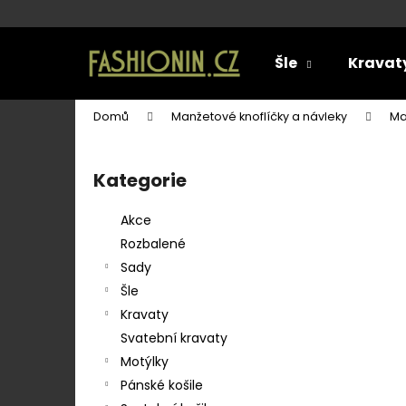
K
o
Přejít
Zpět
Zpět
na
š
Šle
Kravat
obsah
do
do
í
k
obchodu
obchodu
Domů
Manžetové knoflíčky a návleky
Ma
P
o
Kategorie
Přeskočit
s
kategorie
t
Akce
r
Rozbalené
a
Sady
n
Šle
n
Kravaty
í
Svatební kravaty
p
Motýlky
a
Pánské košile
SET LÁTKOVÉ ŠLE Y S KOŽENÝM
n