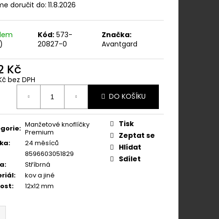
ÁNÍM NA KLIPY - 35
e doručit do:
11.8.2026
KAPESNÍČEK
KOŇAKOVÁ KŮŽE 886-
adem
Kód:
573-
Značka:
)
20827-0
Avantgard
2 Kč
Kč bez DPH
ná
DO KOŠÍKU
:
Tisk
Manžetové knoflíčky
gorie
:
Premium
Zeptat se
ka
:
24 měsíců
Hlídat
8596603051829
Sdílet
va
:
Stříbrná
riál
:
kov a jiné
kost
:
12x12 mm