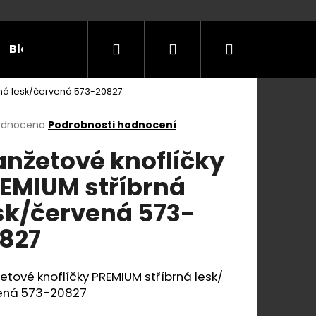
Hledat
Přihlášení
Nákupní
Blog
Příležitosti
Velikostní tabulky
Do
rná lesk/červená 573-20827
košík
rné
odnoceno
Podrobnosti hodnocení
cení
nžetové knoflíčky
ktu
EMIUM stříbrná
sk/červená 573-
ček.
827
tové knoflíčky PREMIUM stříbrná lesk/
ená 573-20827
E Y S KOŽENÝM