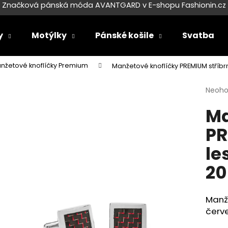
Značková pánská móda AVANTGARD v E-shopu Fashionin.cz
y
Motýlky
Pánské košile
Svatba
Co potřebujete najít?
nžetové knoflíčky Premium
Manžetové knoflíčky PREMIUM stříb
Průmě
Neoh
HLEDAT
hodno
Ma
produ
je
PR
0,0
Doporučujeme
z
le
5
hvězdi
20
Manže
červ
SET LÁTKOVÉ ŠLE Y S KOŽENÝM
SET LÁTKOVÉ ŠL