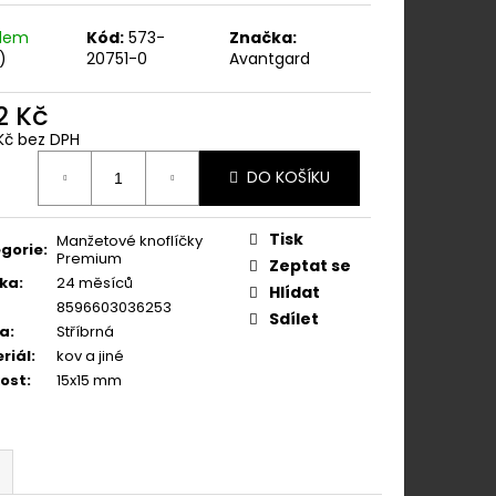
ÁNÍM NA KLIPY - 35
KAPESNÍČEK
adem
Kód:
573-
Značka:
KOŇAKOVÁ KŮŽE 886-
)
20751-0
Avantgard
2 Kč
Kč bez DPH
ná
DO KOŠÍKU
:
Tisk
Manžetové knoflíčky
gorie
:
Premium
Zeptat se
ka
:
24 měsíců
Hlídat
8596603036253
Sdílet
va
:
Stříbrná
riál
:
kov a jiné
kost
:
15x15 mm