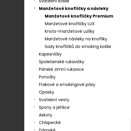
STŘEDEM A ZAPÍNÁNÍM NA KLIPY - 35
Svatební košile
e
MM, MOTÝLEK A KAPESNÍČEK MODRÁ,
Manžetové knoflíčky a návleky
KOŇAKOVÁ KŮŽE 886-2244369
l
Manžetové knoflíčky Premium
1 754 Kč
Manžetové knoflíčky LUX
Knots-manžetové uzlíky
Manžetové návleky na knoflíky
Sady knoflíčků do smoking košile
Kapesníčky
Společenské rukavičky
Pánské zimní rukavice
Ponožky
Frakové a smokingové pásy
Opasky
Svatební vesty
Spony a jehlice
Askoty
Chlapecké
Dámské