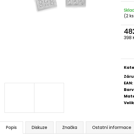
STŘEDEM A ZAPÍNÁNÍM NA KLIPY - 35
STŘEDEM A ZAPÍN
MM, MOTÝLEK A KAPESNÍČEK PUDROVÁ,
MM, MOTÝLEK A 
Skl
TMAVĚ HNĚDÁ KŮŽE 886-986363
EUKALYPTOVÁ, 
988169
(2 ks
1 679 Kč
1 679 Kč
48
398 
Měr
cena
Kate
Záru
EAN
:
Bar
Mate
Veli
Popis
Diskuze
Značka
Ostatní informace