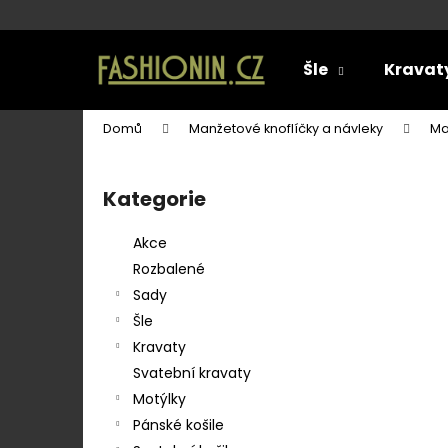
K
o
Přejít
Zpět
Zpět
na
š
Šle
Kravat
obsah
do
do
í
k
obchodu
obchodu
Domů
Manžetové knoflíčky a návleky
Ma
P
o
Kategorie
Přeskočit
s
kategorie
t
Akce
r
Rozbalené
a
Sady
n
Šle
n
Kravaty
í
Svatební kravaty
p
Motýlky
a
Pánské košile
SET LÁTKOVÉ ŠLE Y S KOŽENÝM
n