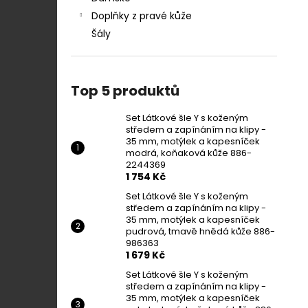
Doplňky z pravé kůže
Šály
Top 5 produktů
Set Látkové šle Y s koženým
středem a zapínáním na klipy -
35 mm, motýlek a kapesníček
modrá, koňaková kůže 886-
2244369
1 754 Kč
Set Látkové šle Y s koženým
středem a zapínáním na klipy -
35 mm, motýlek a kapesníček
pudrová, tmavě hnědá kůže 886-
986363
1 679 Kč
Set Látkové šle Y s koženým
středem a zapínáním na klipy -
35 mm, motýlek a kapesníček