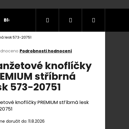
Hledat
Přihlášení
Nákupní
Blog
Příležitosti
Velikostní tabulky
Do
ná lesk 573-20751
košík
rné
odnoceno
Podrobnosti hodnocení
cení
nžetové knoflíčky
ktu
EMIUM stříbrná
sk 573-20751
ček.
tové knoflíčky PREMIUM stříbrná lesk
20751
e doručit do:
11.8.2026
E Y S KOŽENÝM