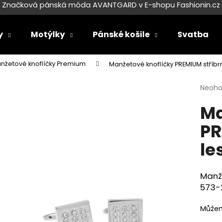
Značková pánská móda AVANTGARD v E-shopu Fashionin.cz
y
Motýlky
Pánské košile
Svatba
Co potřebujete najít?
nžetové knoflíčky Premium
Manžetové knoflíčky PREMIUM stříbr
Průmě
Neoh
HLEDAT
hodno
Ma
produ
je
PR
0,0
Doporučujeme
z
le
5
hvězdi
Manže
573-
Můžem
SET LÁTKOVÉ ŠLE Y S KOŽENÝM
SET LÁTKOVÉ ŠL