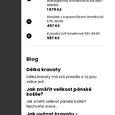
eukalyptová, koňaková kůže 886-
988169
1 679 Kč
Motýlek s kapesníčkem limetková
575-9045
457 Kč
Kravata LUX limetková 561-9045
597 Kč
Blog
Délka kravaty
Délka kravaty má svá pravidla a ta jsou
velice jed...
Jak změřit velikost pánské
košile?
Jak změřit velikost pánské košile?
Nechcete vrace...
Jak uvázat kravatu -