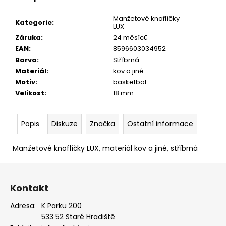
EUKALYPTOVÁ,
KOŇAKOVÁ
Manžetové knoflíčky
Kategorie
:
KŮŽE
LUX
886-
Záruka
:
24 měsíců
988169
EAN
:
8596603034952
1
Barva
:
Stříbrná
679
Kč
Materiál
:
kov a jiné
Motiv
:
basketbal
Velikost
:
18 mm
Popis
Diskuze
Značka
Ostatní informace
Manžetové knoflíčky LUX, materiál kov a jiné, stříbrná
Z
á
Kontakt
p
a
Adresa:
K Parku 200
533 52 Staré Hradiště
t