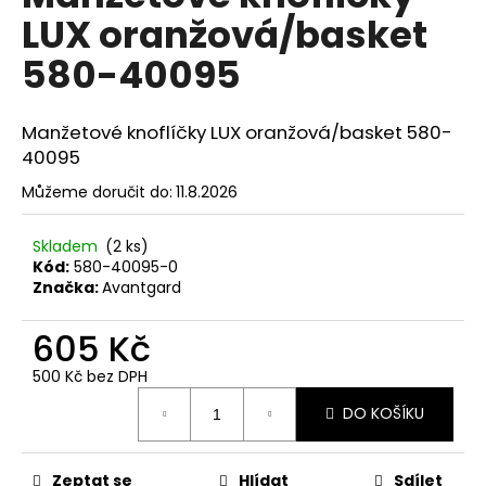
č
je
LUX oranžová/basket
0,0
u
z
j
580-40095
5
e
hvězdiček.
m
e
Manžetové knoflíčky LUX oranžová/basket 580-
40095
SET
Můžeme doručit do:
11.8.2026
LÁTKOVÉ
ŠLE
Y
Skladem
(2 ks)
S
Kód:
580-40095-0
KOŽENÝM
Značka:
Avantgard
STŘEDEM
A
ZAPÍNÁNÍM
605 Kč
NA
KLIPY
500 Kč bez DPH
-
Měrná
35
DO KOŠÍKU
cena:
MM,
MOTÝLEK
A
KAPESNÍČEK
Zeptat se
Hlídat
Sdílet