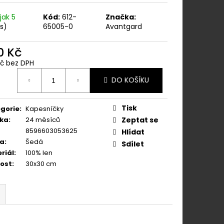
ÁNÍM NA KLIPY - 35
KAPESNÍČEK
jak 5
Kód:
612-
Značka:
KOŇAKOVÁ KŮŽE 886-
ks)
65005-0
Avantgard
0 Kč
Kč bez DPH
ná
DO KOŠÍKU
:
Tisk
gorie
:
Kapesníčky
ka
:
24 měsíců
Zeptat se
8596603053625
Hlídat
va
:
Šedá
Sdílet
riál
:
100% len
kost
:
30x30 cm