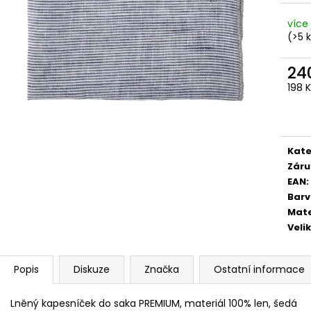
STŘEDEM A ZAPÍNÁNÍM NA KLIPY - 35
STŘEDEM A ZAPÍN
MM, MOTÝLEK A KAPESNÍČEK PUDROVÁ,
MM, MOTÝLEK A 
více 
TMAVĚ HNĚDÁ KŮŽE 886-986363
EUKALYPTOVÁ, 
988169
(>5 
1 679 Kč
1 679 Kč
24
198 
Měr
cena
Kate
Záru
EAN
:
Bar
Mate
Veli
Popis
Diskuze
Značka
Ostatní informace
Lněný kapesníček do saka PREMIUM, materiál 100% len, šedá