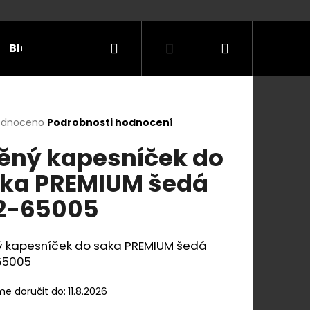
Hledat
Přihlášení
Nákupní
Blog
Příležitosti
Velikostní tabulky
Do
košík
rné
odnoceno
Podrobnosti hodnocení
cení
ěný kapesníček do
ktu
ka PREMIUM šedá
2-65005
ček.
ý kapesníček do saka PREMIUM šedá
65005
e doručit do:
11.8.2026
E Y S KOŽENÝM