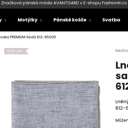
Značková pánská móda AVANTGARD v E-shopu Fashionin.cz
y
Motýlky
Pánské košile
Svatba
Co potřebujete najít?
 saka PREMIUM šedá 612-65005
Průmě
Neoh
100% LEN
HLEDAT
hodno
Ln
produ
je
sa
0,0
Doporučujeme
z
61
5
hvězdi
Lněn
612-
Můžem
SET LÁTKOVÉ ŠLE Y S KOŽENÝM
SET LÁTKOVÉ ŠL