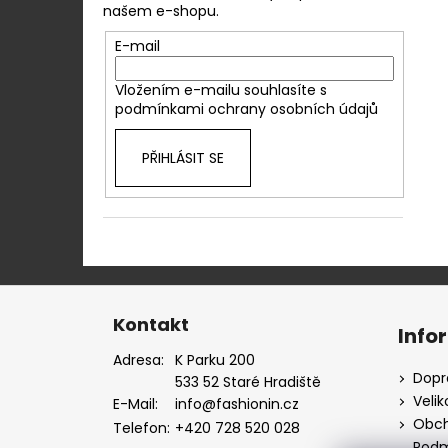
našem e-shopu.
E-mail
Vložením e-mailu souhlasíte s
podmínkami ochrany osobních údajů
PŘIHLÁSIT SE
Z
á
Kontakt
Info
p
Adresa:
K Parku 200
a
Dopr
533 52 Staré Hradiště
t
Velik
E-Mail:
info@fashionin.cz
í
Obch
Telefon:
+420 728 520 028
Podm