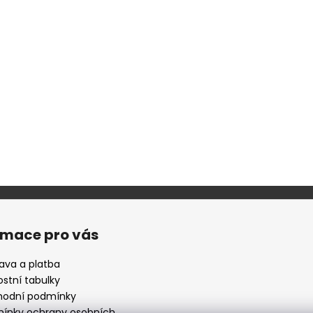
rmace pro vás
ava a platba
ostní tabulky
odní podmínky
ínky ochrany osobních