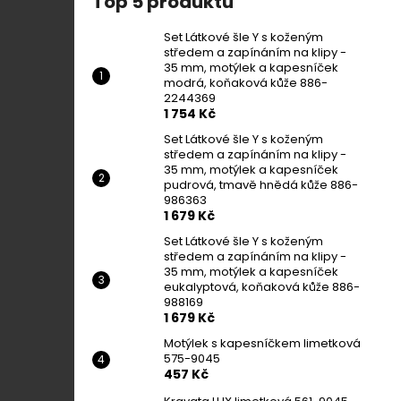
Top 5 produktů
Set Látkové šle Y s koženým
středem a zapínáním na klipy -
35 mm, motýlek a kapesníček
modrá, koňaková kůže 886-
2244369
1 754 Kč
Set Látkové šle Y s koženým
středem a zapínáním na klipy -
35 mm, motýlek a kapesníček
pudrová, tmavě hnědá kůže 886-
986363
1 679 Kč
Set Látkové šle Y s koženým
středem a zapínáním na klipy -
35 mm, motýlek a kapesníček
eukalyptová, koňaková kůže 886-
988169
1 679 Kč
Motýlek s kapesníčkem limetková
575-9045
457 Kč