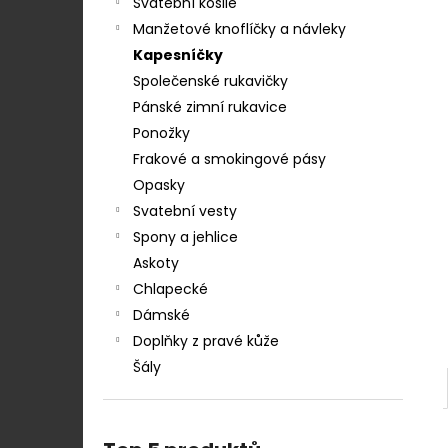
STŘEDEM A ZAPÍNÁNÍM NA KLIPY - 35
Svatební košile
e
MM, MOTÝLEK A KAPESNÍČEK MODRÁ,
Manžetové knoflíčky a návleky
KOŇAKOVÁ KŮŽE 886-2244369
l
Kapesníčky
1 754 Kč
Společenské rukavičky
Pánské zimní rukavice
Ponožky
Frakové a smokingové pásy
Opasky
Svatební vesty
Spony a jehlice
Askoty
Chlapecké
Dámské
Doplňky z pravé kůže
Šály