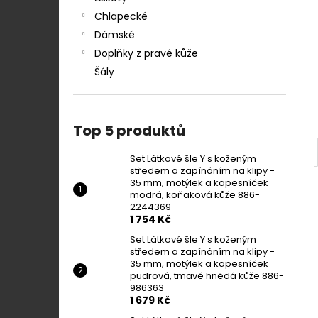
Chlapecké
Dámské
Doplňky z pravé kůže
Šály
Top 5 produktů
Set Látkové šle Y s koženým
středem a zapínáním na klipy -
35 mm, motýlek a kapesníček
modrá, koňaková kůže 886-
2244369
1 754 Kč
Set Látkové šle Y s koženým
středem a zapínáním na klipy -
35 mm, motýlek a kapesníček
pudrová, tmavě hnědá kůže 886-
986363
1 679 Kč