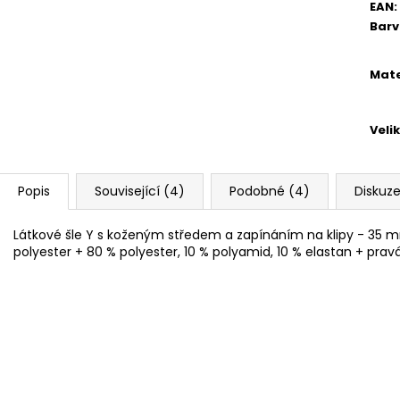
EAN
:
Bar
Mate
Veli
Popis
Související (4)
Podobné (4)
Diskuz
Látkové šle Y s koženým středem a zapínáním na klipy - 35 m
polyester + 80 % polyester, 10 % polyamid, 10 % elastan + pravá