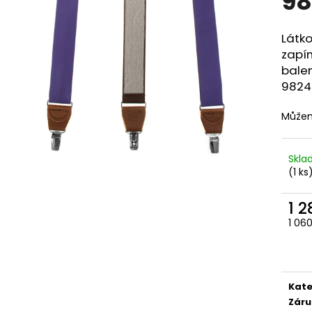
98
STŘEDEM A ZAPÍNÁNÍM NA KLIPY - 35
STŘEDEM A ZAPÍN
MM, MOTÝLEK A KAPESNÍČEK PUDROVÁ,
MM, MOTÝLEK A 
TMAVĚ HNĚDÁ KŮŽE 886-986363
EUKALYPTOVÁ, 
988169
Látk
1 679 Kč
zapí
1 679 Kč
balen
9824
Můžem
Skl
(1 ks
1 
1 06
Měr
cena
Kate
Záru