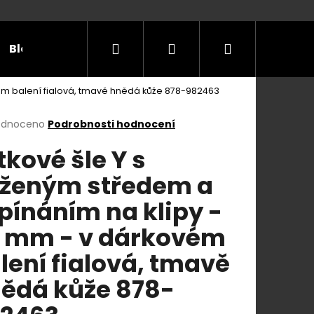
Hledat
Přihlášení
Nákupní
Blog
Příležitosti
Velikostní tabulky
Do
vém balení fialová, tmavě hnědá kůže 878-982463
košík
rné
odnoceno
Podrobnosti hodnocení
cení
tkové šle Y s
ktu
ženým středem a
pínáním na klipy -
ček.
 mm - v dárkovém
lení fialová, tmavě
ědá kůže 878-
E Y S KOŽENÝM