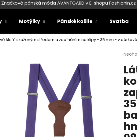
Značková pánská móda AVANTGARD v E-shopu Fashionin.cz
y
Motýlky
Pánské košile
Svatba
Co potřebujete najít?
ové šle Y s koženým středem a zapínáním na klipy - 35 mm - v dárko
Průmě
Neoh
HLEDAT
hodno
Lá
produ
je
ko
0,0
Doporučujeme
z
za
5
hvězdi
35
ba
hn
SET LÁTKOVÉ ŠLE Y S KOŽENÝM
SET LÁTKOVÉ ŠL