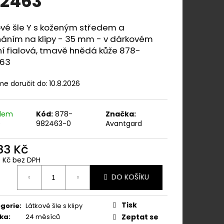
2463
ÁNÍM NA KLIPY - 35
KAPESNÍČEK
KOŇAKOVÁ KŮŽE 886-
ové šle Y s koženým středem a
náním na klipy - 35 mm - v dárkovém
í fialová, tmavě hnědá kůže 878-
63
e doručit do:
10.8.2026
adem
Kód:
878-
Značka:
)
982463-0
Avantgard
283 Kč
0 Kč bez DPH
ná
DO KOŠÍKU
:
Tisk
gorie
:
Látkové šle s klipy
ka
:
24 měsíců
Zeptat se