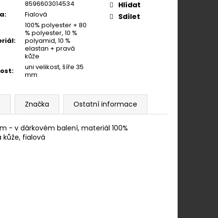
8596603014534
Hlídat
va
:
Fialová
Sdílet
100% polyester + 80
% polyester, 10 %
riál
:
polyamid, 10 %
elastan + pravá
kůže
uni velikost, šíře 35
kost
:
mm
e
Značka
Ostatní informace
m - v dárkovém balení, materiál 100%
 kůže, fialová