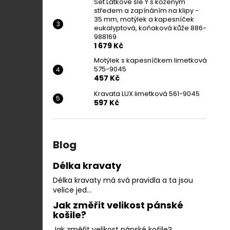
Set Látkové šle Y s koženým
středem a zapínáním na klipy -
35 mm, motýlek a kapesníček
eukalyptová, koňaková kůže 886-
988169
1 679 Kč
Motýlek s kapesníčkem limetková
575-9045
457 Kč
Kravata LUX limetková 561-9045
597 Kč
Blog
Délka kravaty
Délka kravaty má svá pravidla a ta jsou
velice jed...
Jak změřit velikost pánské
košile?
Jak změřit velikost pánské košile?