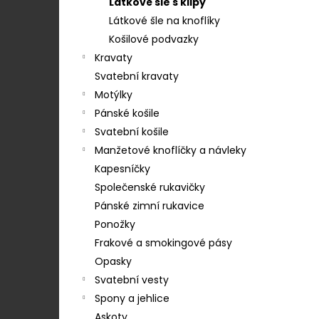
STŘEDEM A ZAPÍNÁNÍM NA KLIPY - 35
Látkové šle s klipy
e
MM, MOTÝLEK A KAPESNÍČEK MODRÁ,
Látkové šle na knoflíky
KOŇAKOVÁ KŮŽE 886-2244369
l
Košilové podvazky
1 754 Kč
Kravaty
Svatební kravaty
Motýlky
Pánské košile
Svatební košile
Manžetové knoflíčky a návleky
Kapesníčky
Společenské rukavičky
Pánské zimní rukavice
Ponožky
Frakové a smokingové pásy
Opasky
Svatební vesty
Spony a jehlice
Askoty