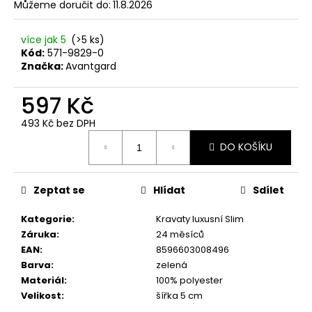
č
Můžeme doručit do:
11.8.2026
u
j
více jak 5
(>5 ks)
e
Kód:
571-9829-0
m
Značka:
Avantgard
e
597 Kč
KRAVATA
493 Kč bez DPH
LUX
Měrná
LIMETKOVÁ
DO KOŠÍKU
cena:
561-
9045
597
Zeptat se
Hlídat
Sdílet
Kč
Kategorie
:
Kravaty luxusní Slim
Záruka
:
24 měsíců
EAN
:
8596603008496
Barva
:
zelená
Materiál
:
100% polyester
Velikost
:
šířka 5 cm