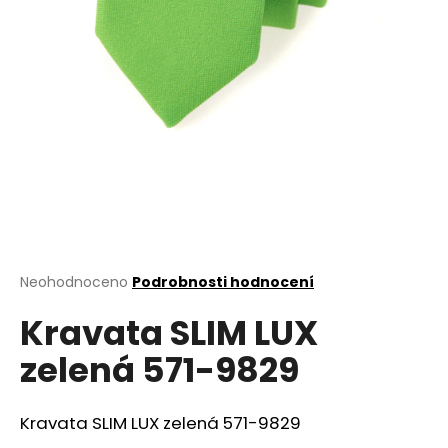
a
j
í
t
?
HLEDAT
Průměrné
Neohodnoceno
Podrobnosti hodnocení
hodnocení
D
Kravata SLIM LUX
produktu
o
je
zelená 571-9829
0,0
p
z
o
5
r
hvězdiček.
Kravata SLIM LUX zelená 571-9829
u