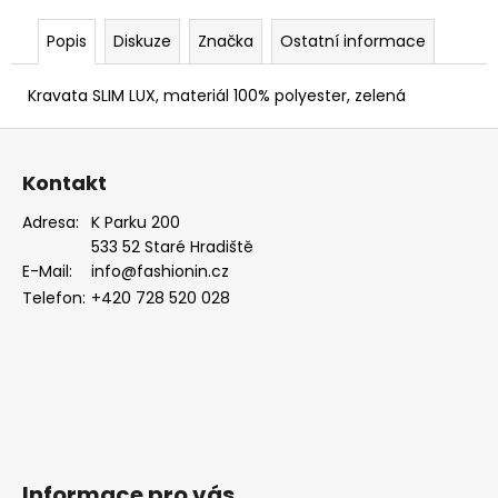
Popis
Diskuze
Značka
Ostatní informace
Kravata SLIM LUX, materiál 100% polyester, zelená
Z
á
Kontakt
p
a
Adresa:
K Parku 200
533 52 Staré Hradiště
t
E-Mail:
info@fashionin.cz
í
Telefon:
+420 728 520 028
Informace pro vás