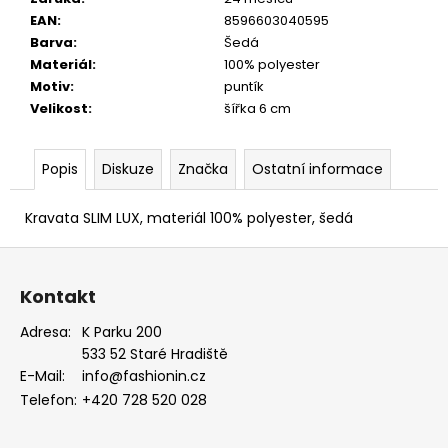
EAN
:
8596603040595
Barva
:
Šedá
Materiál
:
100% polyester
Motiv
:
puntík
Velikost
:
šířka 6 cm
Popis
Diskuze
Značka
Ostatní informace
Kravata SLIM LUX, materiál 100% polyester, šedá
Z
á
Kontakt
p
a
Adresa:
K Parku 200
533 52 Staré Hradiště
t
E-Mail:
info@fashionin.cz
í
Telefon:
+420 728 520 028