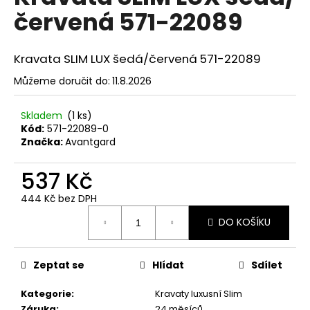
č
je
červená 571-22089
0,0
u
z
j
5
e
hvězdiček.
Kravata SLIM LUX šedá/červená 571-22089
m
e
Můžeme doručit do:
11.8.2026
Skladem
(1 ks)
MOTÝLEK
Kód:
571-22089-0
S
KAPESNÍČKEM
Značka:
Avantgard
LIMETKOVÁ
575-
537 Kč
9045
457
444 Kč bez DPH
Kč
Měrná
DO KOŠÍKU
cena:
Zeptat se
Hlídat
Sdílet
Kategorie
:
Kravaty luxusní Slim
Záruka
:
24 měsíců